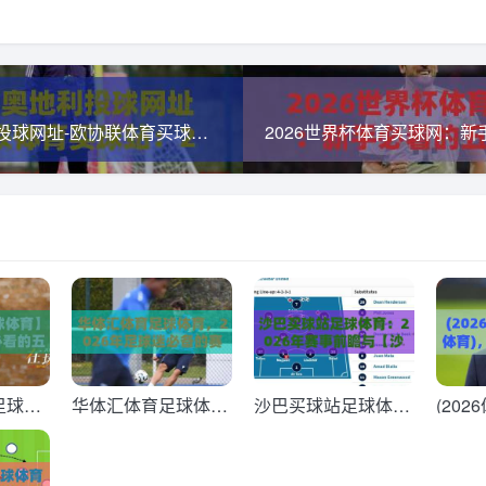
世界杯奥地利投球网址-欧协联体育买球站：2026预选赛投注策略全解析
足球体
华体汇体育足球体
沙巴买球站足球体
(20
赛季球
育，2026年足球迷
育：2026年赛事前
球体育
实战技
必备的赛事分析平台
瞻与【沙巴买球站】
球与