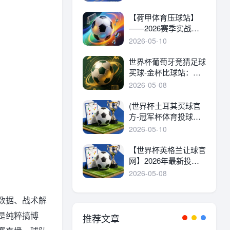
解析与实战策略
【荷甲体育压球站】
——2026赛季实战测
评与玩法全解析
2026-05-10
世界杯葡萄牙竞猜足球
买球-金杯比球站：
2026年葡萄牙队夺冠
2026-05-08
前景深度解析
(世界杯土耳其买球官
方-冠军杯体育投球
网)：2026年新手必知
2026-05-10
的三个投球策略
【世界杯英格兰让球官
网】2026年最新投注
指南与避坑策略
2026-05-08
数据、战术解
是纯粹搞博
推荐文章