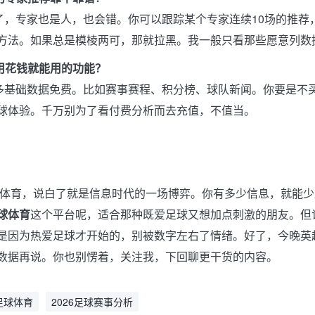
了，专家也是人，也会错。你可以跟踪某个专家连续10场的推荐
方法。如果总是模棱两可，那就拉黑。我一般只看那些愿意列数
用花钱就能用的功能？
多基础数据免费。比如赛事赛程、积分榜、球队新闻。你要是不
球体验。千万别为了看付费分析而去充值，不值当。
足球体育，说白了就是信息时代的一场博弈。你有多少信息，就能
球体育
这个平台呢，适合那种既爱足球又想加点刺激的朋友。但
是因为热爱足球才开始的，别被数字左右了情绪。好了，今晚英
数据再说。你也别愣着，关注我，下回聊更干货的内容。
足球体育
2026足球赛事分析