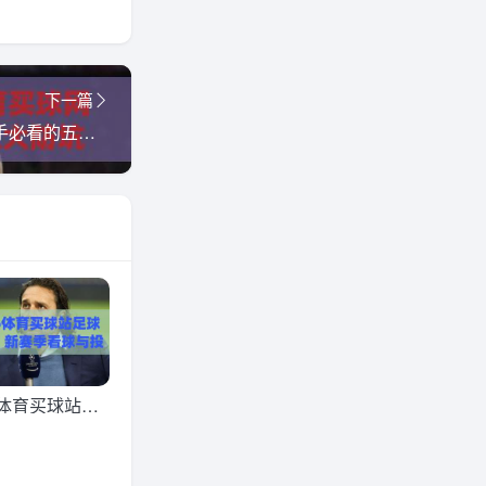
下一篇
2026世界杯体育买球网：新手必看的五大防坑指南！
26体育买球站足
)，新赛季看
投注的完美结