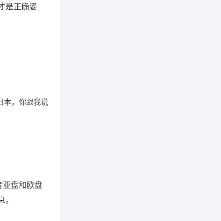
才是正确姿
平日本，你跟我说
考亚盘和欧盘
息。