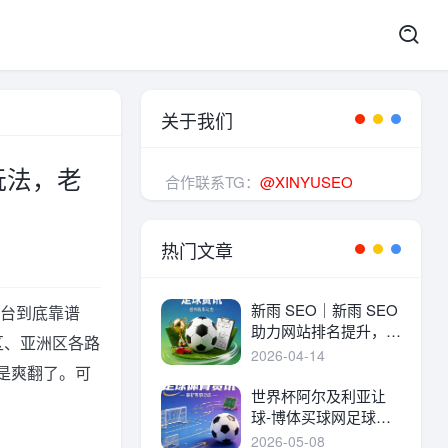
关于我们
玩法，老
合作联系TG：
@XINYUSEO
热门文章
新雨 SEO｜新雨 SEO
平台到底靠谱
助力网站排名提升，新
区、亚洲区各路
雨 SEO 打造精准流
2026-04-14
是爽翻了。可
量，新雨 SEO 实现长
效优化
世界杯阿尔及利亚让
球-博体买球网足球体
育：2026年盘口深度
2026-05-08