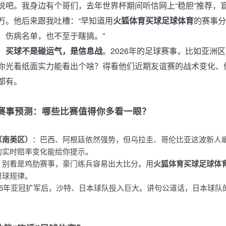
说吧。我身边有个哥们，去年世界杯期间听信网上“稳胆”推荐，
万。他后来跟我吐槽：“早知道用
火狐体育买球足球体育
的赛事分
、伤病名单，也不至于瞎搞。”
：
买球不是碰运气，是信息战
。2026年的足球赛事，比如亚洲区
你光看纸面实力能看出个啥？得看他们近期友谊赛的战术变化、
都有。
流赛事预测：哪些比赛值得你多看一眼？
（南美区）
：巴西、阿根廷依然强势，但乌拉圭、哥伦比亚这波新人
的实时赔率变化能给你提示。
：别看是鸡肋赛事，豪门练兵容易出大比分。用
火狐体育买球足球体
进球规律。
026年亚冠扩军后，沙特、日本球队投入巨大。讲句公道话，日本球队