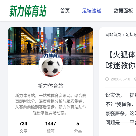
首页
足坛速递
数据面板
网站首页
>
足坛
【火狐体
球迷教你
2026-05-18
新力体育站
说实话，一提
新力体育站，一站式体育资讯网。聚合赛
事即时比分、深度数据分析与精彩集锦，
不？”我懂你
从赛前前瞻到赛后复盘。新力体育站助你
轻松掌握赛场动态。
豪强厮杀，这
问题是——平
734
1447
5
文章
标签
分类