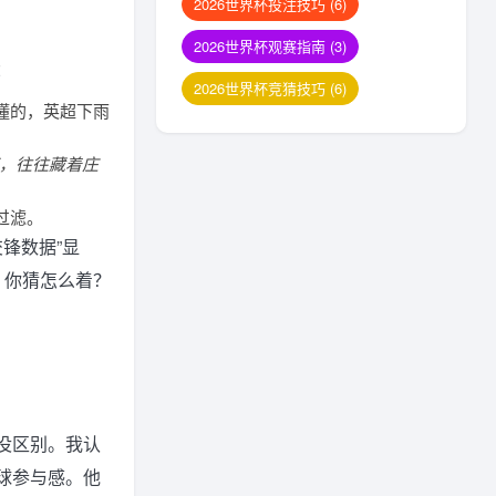
2026世界杯投注技巧
(6)
2026世界杯观赛指南
(3)
：
2026世界杯竞猜技巧
(6)
懂的，英超下雨
，往往藏着庄
过滤。
交锋数据”显
，你猜怎么着？
没区别。我认
球参与感。他