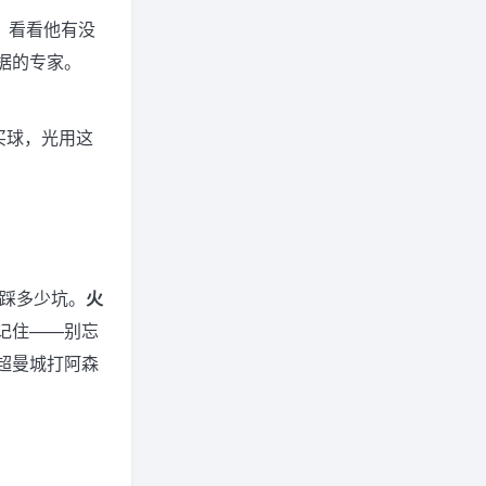
，看看他有没
据的专家。
买球，光用这
少踩多少坑。
火
记住——别忘
超曼城打阿森