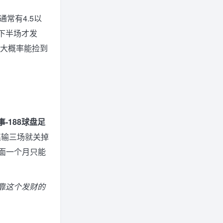
常有4.5以
下半场才发
，大概率能捡到
-188球盘足
连输三场就关掉
面一个月只能
靠这个发财的