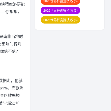
2026世界杯投注技巧
(6)
0块猜摩洛哥能
2026世界杯观赛指南
(3)
——你想想，
2026世界杯竞猜技巧
(6)
间是南非当地时
会影响门将判
，你信不信？
数据走，他就
61%，而欧洲
“赛区胜率模
+“最近10