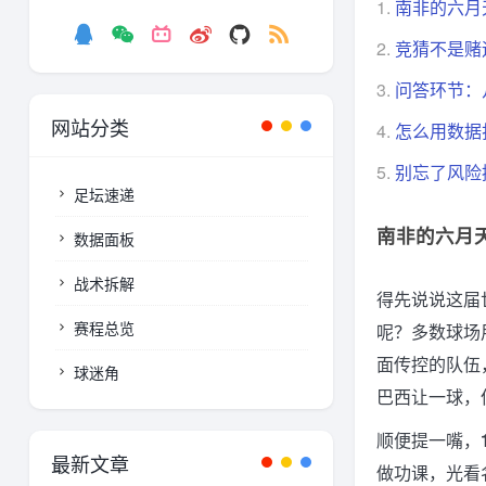
1.
南非的六月
2.
竞猜不是赌
3.
问答环节：
网站分类
4.
怎么用数据
5.
别忘了风险
足坛速递
南非的六月
数据面板
战术拆解
得先说说这届
赛程总览
呢？多数球场
面传控的队伍
球迷角
巴西让一球，
顺便提一嘴，
最新文章
做功课，光看