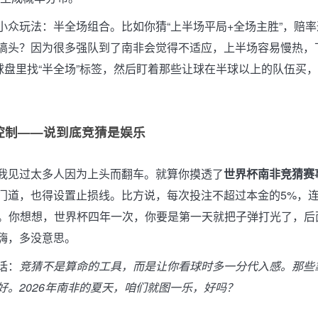
小众玩法：半全场组合。比如你猜“上半场平局+全场主胜”，赔率通
搞头？因为很多强队到了南非会觉得不适应，上半场容易慢热，
8球盘里找“半全场”标签，然后盯着那些让球在半球以上的队伍买
控制——说到底竞猜是娱乐
我见过太多人因为上头而翻车。就算你摸透了
世界杯南非竞猜赛事
门道，也得设置止损线。比方说，每次投注不超过本金的5%，
觉。你想想，世界杯四年一次，你要是第一天就把子弹打光了，后
嗨，多没意思。
话：
竞猜不是算命的工具，而是让你看球时多一分代入感。那些
好。2026年南非的夏天，咱们就图一乐，好吗？