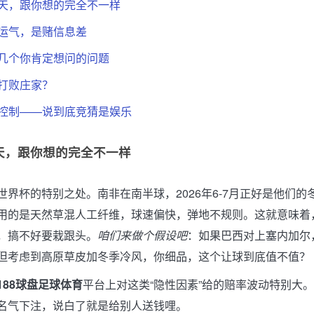
天，跟你想的完全不一样
运气，是赌信息差
几个你肯定想问的问题
打败庄家？
控制——说到底竞猜是娱乐
天，跟你想的完全不一样
世界杯的特别之处。南非在南半球，2026年6-7月正好是他们的
用的是天然草混人工纤维，球速偏快，弹地不规则。这就意味着
，搞不好要栽跟头。
咱们来做个假设吧
：如果巴西对上塞内加尔
但考虑到高原草皮加冬季冷风，你细品，这个让球到底值不值？
188球盘足球体育
平台上对这类“隐性因素”给的赔率波动特别大
名气下注，说白了就是给别人送钱哩。