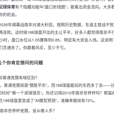
盘足球体育
有个隐藏功能叫“盘口折线图”，能看出资金流向。大多
你的机会。
2026年揭幕战南非对澳大利亚。按照历史数据，东道主首战不
两连败。这时候188球盘开出的主让平半，好多人都觉得南非不
小时，盘口水位从1.05骤降到0.85，明显有大资金入场。这说
们灵通多了。你跟着风买，至少不亏。
几个你肯定想问的问题
盘和普通竞猜有啥区别？
，普通竞猜就是“猜胜平负”，而188球盘能玩的东西多了去——
现时间”“第一个进球球员”。你还记得2010年南非世界杯吗？那届
188球盘里变成了“AI模型预测”，准确率据说有72%。
南非世界杯竞猜，该从哪入手？