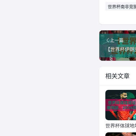
世界杯南非竞
上一篇
相关文章
世界杯体球地
直播网站，20