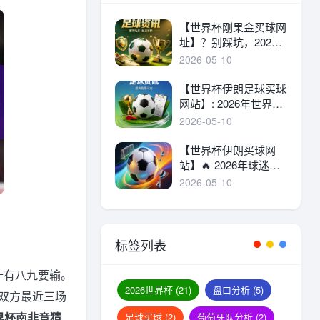
【世界杯刚果金买球网
址】？别踩坑，2026
年观赛指南来了
2026-05-10
【世界杯伊朗足球买球
网站】: 2026年世界杯
伊朗队表现与安全投注
2026-05-10
指南
【世界杯伊朗买球网
站】🔥 2026年球迷必
看：如何辨别靠谱平台
2026-05-10
与避坑指南
标签列表
十有八九要输。
2026世界杯
(21)
盘口分析
(5)
双方最近三场
界杯南非竞猜
足球买球
(2)
葡萄牙队分析
(2)