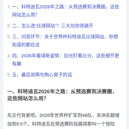
1.
一、科特迪瓦2026年之路：从预选赛到决赛圈，这些
网站怎么用？
2.
二、怎么选“比球网站”？三大坑你得避开
3.
三、问答环节：关于世界杯科特迪瓦比球网站，你想
知道的都在这
4.
四、2026年看球新姿势：别光盯着比分，这些细节更
有趣
5.
五、最后说两句掏心窝子的话
一、科特迪瓦2026年之路：从预选赛到决赛圈，
这些网站怎么用？
先交代背景吧。2026年世界杯扩军到48队，非洲名额增
加到9.5个，科特迪瓦在预选赛阶段踢得那叫一个惊险