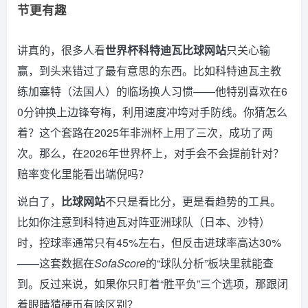
节更有趣
讲真的，很多人看
世界杯科特迪瓦比球网站
只关心输
赢，到头来错过了最有意思的东西。比如科特迪瓦主教
练加塞特（法国人）的临场换人习惯——他特别喜欢在6
0分钟换上边锋夸梅，利用速度冲垮对手防线。你猜怎么
着？这个套路在2025年非洲杯上用了三次，成功了两
次。那么，在2026年世界杯上，对手会不会提前针对？
赔率变化里能看出端倪吗？
说白了，
比球网站
不只是看比分，更是看趋势的工具。
比如你注意到科特迪瓦对阵亚洲球队（日本、沙特）
时，控球率通常只有45%左右，但反击进球率高达30%
——这套数据在
SofaScore
的“球队分析”板块里就能查
到。反过来说，如果你只盯着“胜平负”三个选项，那跟闭
着眼睛猜硬币有啥区别？