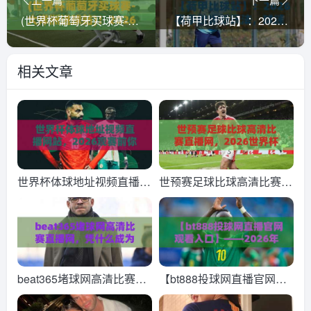
(世界杯葡萄牙买球赛-大洋洲进球站)！2026年世界杯投注指南与策略分析
【荷甲比球站】：2026赛季数据新玩法，球迷必看！
相关文章
世界杯体球地址视频直播网
世预赛足球比球高清比赛直
站，2026观赛前你该知道
播网，2026世界杯预选赛
的几件事
球迷必备观赛指南
beat365堵球网高清比赛直
【bt888投球网直播官网观
播网，凭什么成为2026年
看入口】——2026年最新