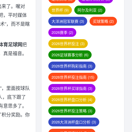
出来了。喔对
世界杯
(9)
阿尔及利亚
(2)
吧，平时媒体
大洋洲冠军联赛
(3)
买球策略
(2)
术”，而不是瞎
2026赛季
(2)
2026世界杯投注
(3)
体育足球网
把
，真是福音。
2026足球赛事分析
(6)
2026世界杯购彩指南
(3)
2026世界杯投注指南
(15)
”，里面按球队
2026世界杯买球指南
(3)
人，底下跟了
2026世界杯盘口分析
(4)
有意思多了。
2026世界杯投注策略
(3)
了积分奖励。你
2026大洋洲杯盘口分析
(3)