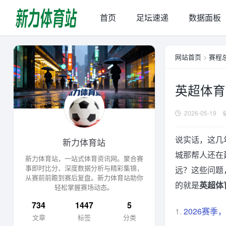
首页
足坛速递
数据面板
网站首页
>
赛程
英超体育
2026-05-19
说实话，这几
新力体育站
城那帮人还在
新力体育站，一站式体育资讯网。聚合赛
事即时比分、深度数据分析与精彩集锦，
远？这些问题
从赛前前瞻到赛后复盘。新力体育站助你
的就是
英超体
轻松掌握赛场动态。
734
1447
5
1.
2026赛
文章
标签
分类