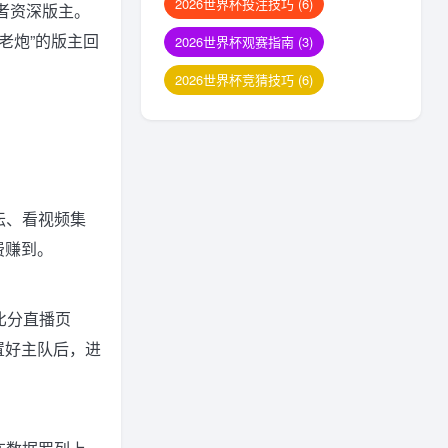
2026世界杯投注技巧
(6)
者资深版主。
老炮”的版主回
2026世界杯观赛指南
(3)
2026世界杯竞猜技巧
(6)
坛、看视频集
费赚到。
比分直播页
置好主队后，进