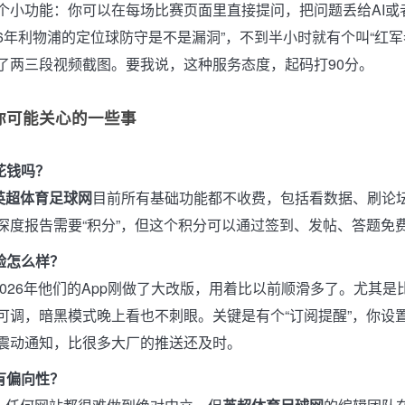
个小功能：你可以在每场比赛页面里直接提问，把问题丢给AI或
26年利物浦的定位球防守是不是漏洞”，不到半小时就有个叫“红军
了两三段视频截图。要我说，这种服务态度，起码打90分。
你可能关心的一些事
花钱吗？
英超体育足球网
目前所有基础功能都不收费，包括看数据、刷论
深度报告需要“积分”，但这个积分可以通过签到、发帖、答题免
验怎么样？
2026年他们的App刚做了大改版，用着比以前顺滑多了。尤其是
可调，暗黑模式晚上看也不刺眼。关键是有个“订阅提醒”，你设
震动通知，比很多大厂的推送还及时。
有偏向性？