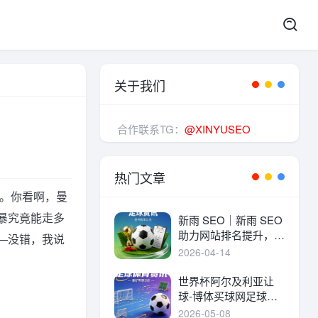
关于我们
合作联系TG：
@XINYUSEO
热门文章
了。你看啊，曼
暴究竟能走多
新雨 SEO｜新雨 SEO
助力网站排名提升，新
—没错，我说
雨 SEO 打造精准流
2026-04-14
量，新雨 SEO 实现长
效优化
世界杯阿尔及利亚让
球-博体买球网足球体
育：2026年盘口深度
2026-05-08