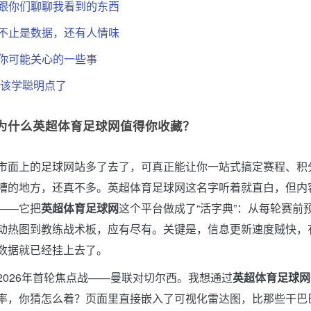
跟你们聊聊我看到的东西
不止是数据，还有人情味
你可能关心的一些事
你该学聪明点了
，为什么英超体育足球网值得你收藏？
市面上的足球网站多了去了，可真正能让你一站式搞定赛程、积
槽的地方，还真不多。英超体育足球网这名字听着就直白，但内
——它把
英超体育足球网
这个平台做成了“活字典”：从每轮赛前
动热图到教练战术板，应有尽有。关键是，信息更新速度贼快，
数据就已经挂上去了。
2026年首轮焦点战——曼联对切尔西。我想通过
英超体育足球网
率，你猜怎么着？页面里直接嵌入了可视化雷达图，比那些干巴