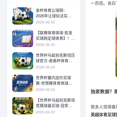
一百倍。说白
金杯体育让球网：
2026年让球玩法实战
指南，老球迷都在用呢
2026-06-02
【联赛体育体球-凯发
买球网足球体育】！
2026赛季你不能错过
2026-06-02
的五大亮点
世界杯乌兹别克斯坦压
球官方-南美杯体育堵
球赛：2026年跨境投
2026-06-02
注新玩法，你猜怎么
着？
世界杯塞内加尔买球
赛-世预赛体育体球
网：2026世预赛押注
2026-06-02
独家数据？
指南与平台实测
【世界杯乌兹别克斯坦
竞猜球盘买球-冠军联
很多人觉得看
赛体育足球买球站】：
2026-06-02
英超体育足球
2026年乌兹别克斯坦