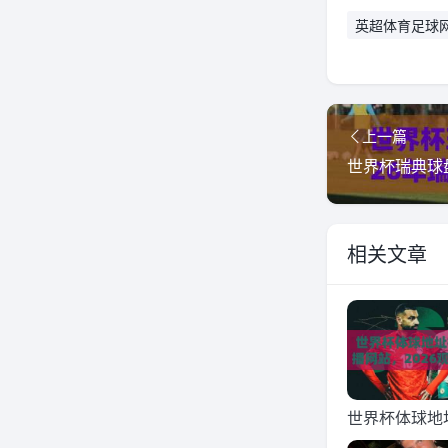
英超体育足球
上一篇
相关文章
世界杯体球地
直播网站，20