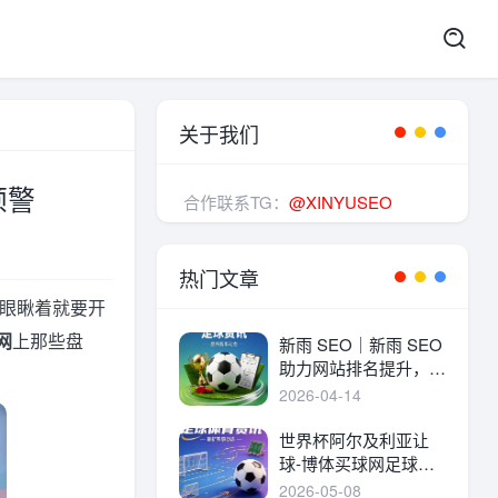
关于我们
预警
合作联系TG：
@XINYUSEO
热门文章
，眼瞅着就要开
网
上那些盘
新雨 SEO｜新雨 SEO
助力网站排名提升，新
雨 SEO 打造精准流
2026-04-14
量，新雨 SEO 实现长
效优化
世界杯阿尔及利亚让
球-博体买球网足球体
育：2026年盘口深度
2026-05-08