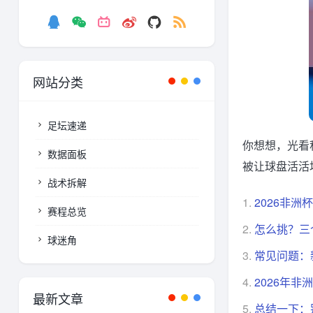
网站分类
足坛速递
你想想，光看
数据面板
被让球盘活活
战术拆解
1.
2026非洲
赛程总览
2.
怎么挑？三
球迷角
3.
常见问题：
4.
2026年非
最新文章
5.
总结一下：