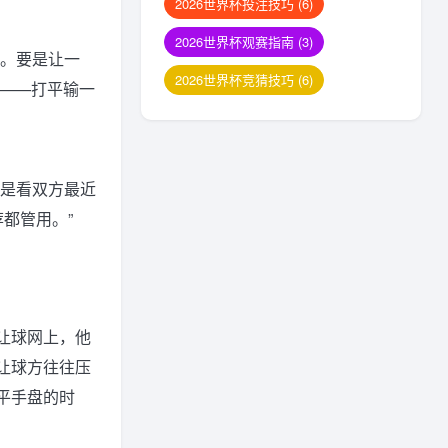
2026世界杯投注技巧
(6)
2026世界杯观赛指南
(3)
口。要是让一
2026世界杯竞猜技巧
(6)
口——打平输一
是看双方最近
都管用。”
让球网上，他
让球方往往压
平手盘的时