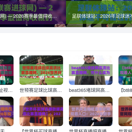
(超级联赛进球网) — 2026赛季最值得收藏的五大隐藏功能，你用过几个？
址视频
世预赛足球比球高清
beat365堵球网高清
【bt
26观
比赛直播网，2026
比赛直播网，凭什么
官网
的几件
世界杯预选赛球迷必
成为2026年球迷的
202
备观赛指南
观赛新宠？
南与
球无插
【世界杯买球直播数
世界杯直播吧直播官
世界