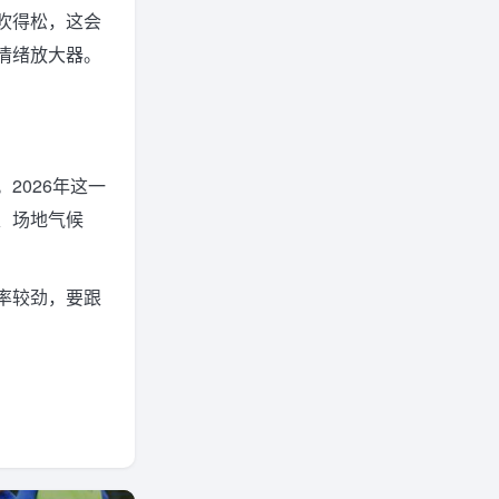
吹得松，这会
情绪放大器。
2026年这一
、场地气候
率较劲，要跟