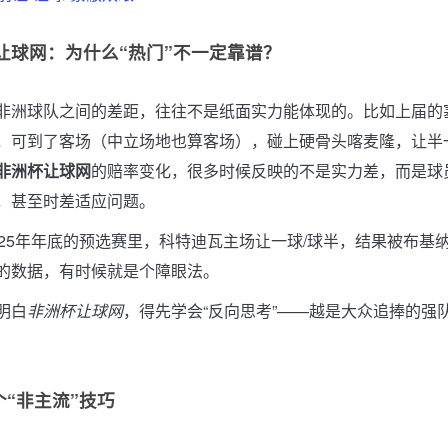
杯让球网：为什么“热门”不一定靠谱？
非洲球队之间的差距，往往不是纸面实力能体现的。比如上届的
，可到了客场（中立场地也算客场），碰上硬骨头喀麦隆，让半
非洲杯让球网
的赔率变化，很多时候反映的不是实力差，而是球
，甚至时差适应问题。
025年年底的预选赛里，科特迪瓦主场让一球/球半，结果被布基
的数据，有时候就是个障眼法。
明白
非洲杯让球网
，得先学会“反向思考”——越是大众追捧的强
“非主流”技巧