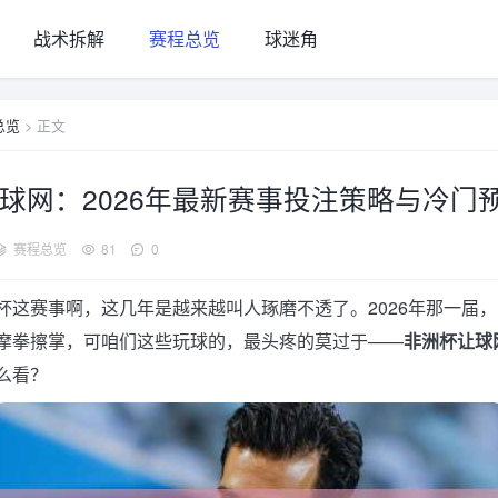
战术拆解
赛程总览
球迷角
总览
> 正文
球网：2026年最新赛事投注策略与冷门
赛程总览
81
0
杯这赛事啊，这几年是越来越叫人琢磨不透了。2026年那一届
摩拳擦掌，可咱们这些玩球的，最头疼的莫过于——
非洲杯让球
么看？