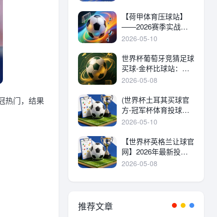
解析与实战策略
【荷甲体育压球站】
——2026赛季实战测
评与玩法全解析
2026-05-10
世界杯葡萄牙竞猜足球
买球-金杯比球站：
2026年葡萄牙队夺冠
2026-05-08
前景深度解析
(世界杯土耳其买球官
冠热门，结果
方-冠军杯体育投球
网)：2026年新手必知
2026-05-10
的三个投球策略
【世界杯英格兰让球官
网】2026年最新投注
指南与避坑策略
2026-05-08
推荐文章