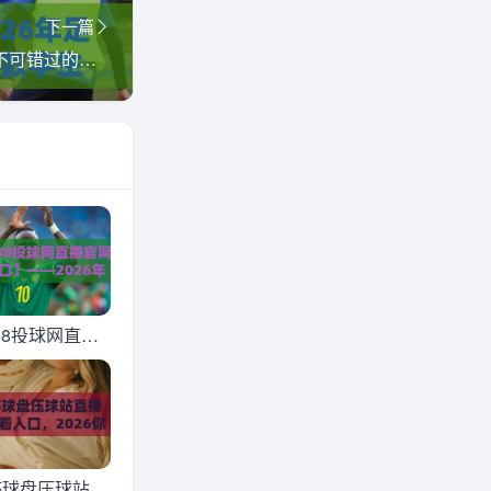
下一篇
足联体球站：2026年足球迷不可错过的数字生态平台
888投球网直播
观看入口】——
6年最新观赛指
体验分享
杯球盘压球站直