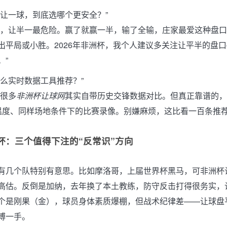
和让一球，到底选哪个更安全？”
论，让半一最危险。赢了就赢一半，输了全输，庄家最爱这种盘
出平局或小胜。2026年非洲杯，我个人建议多关注让平半的盘
。”
什么实时数据工具推荐？”
，很多
非洲杯让球网
其实自带历史交锋数据对比。但真正靠谱的，
温度、同样场地条件下的比赛录像。别嫌麻烦，这比看一百条推荐
洲杯：三个值得下注的“反常识”方向
有几个队特别有意思。比如摩洛哥，上届世界杯黑马，可非洲杯
高估。反倒是加纳，去年换了本土教练，防守反击打得很务实，
个是刚果（金），球员身体素质爆棚，但战术纪律差——让球盘
博一手。