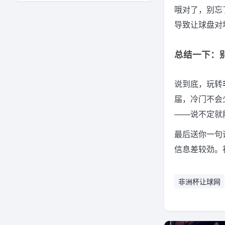
哦对了，别忘
导致让球盘对
总结一下：别
说到底，玩转
届，冷门不会
——说不定就
最后送你一句
信息差较劲。
非洲杯让球网