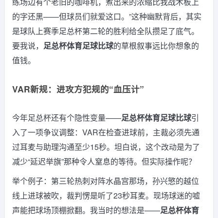
练场边有个老旧的咖啡机，煮出来的浓缩比我战术板上
的字还黑——但球员们就爱这口。”这种幽默背后，其实
是球队上赛季足总杯第二轮的胜利给全队攒足了底气。
要我说，
足总杯体育足球比球
的草根叙事远比你想象的
值钱。
VAR新规：进攻方犯规的“血压计”
今年足总杯还有个隐性变量——
足总杯体育足球比球
引
入了一项争议调整：VAR在检查进球前，主裁必须先通
过耳麦与助理沟通至少15秒。坦白说，这个改动是为了
减少“延迟举旗”那种令人窒息的等待。但实际操作呢？
举个例子：第三轮热刺对阵水晶宫那场，孙兴慜的越位
线上进球被吹，裁判愣是听了23秒耳麦。现场球迷的嘘
声能把球场顶棚掀翻。我当时的想法是——
足总杯体育