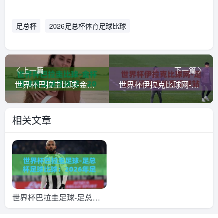
足总杯
2026足总杯体育足球比球
上一篇
下一篇
世界杯巴拉圭比球-金杯赛体育足球压球站：2026年赛事前瞻与投注指南
世界杯伊拉克比球网-足球甲级联赛体育投球站：2026年球迷如何避开陷阱？
相关文章
世界杯巴拉圭足球-足总杯
足球比球：2026年足坛冷