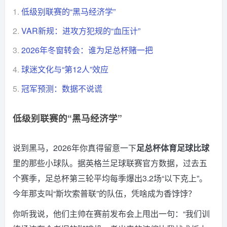
1.
低级别联赛的“黑马经济学”
2.
VAR新规：进攻方犯规的“血压计”
3.
2026年冬窗转会：谁为足总杯赌一把
4.
球迷文化与“第12人”效应
5.
冠军预测：数据不说谎
低级别联赛的“黑马经济学”
说到黑马，2026年你真得留意一下
足总杯体育足球比球
里的那些小球队。据英格兰足球联赛官方数据，过去五
个赛季，足总杯第三轮平均每季爆出3.2场“以下克上”。
今年那支叫“斯坎索普联”的队伍，凭啥成为香饽饽？
你听我说，他们主帅在赛前发布会上甩出一句：“我们训