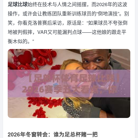
足球比球
始终在技术与人情之间摇摆，而2026年的这波
操作，或许会让教练团队重新训练球员的“倒地演技”。别
笑，你看克洛普赛后采访，原话是：“如果球员不夸张倒
地被判假摔，VAR又可能漏判点球——这他娘的跟走平
衡木似的。”
2026年冬窗转会：谁为足总杯赌一把