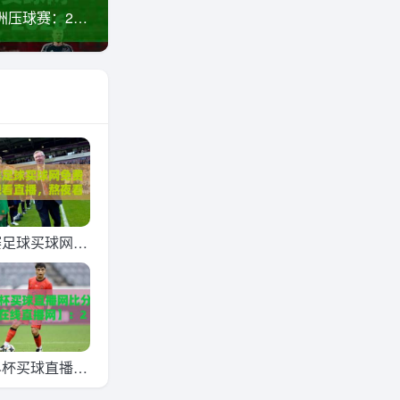
世界杯埃及足球买球网址-亚洲压球赛：2026年观赛指南与风险提示
赛足球买球网免
清观看直播，熬
别错过这5个
！
界杯买球直播网
无插件在线直播