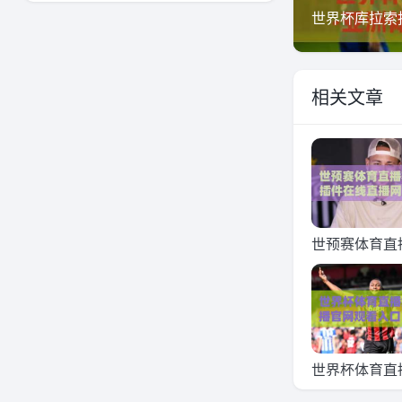
相关文章
世预赛体育直
无插件在线直
2026终极看
来了
世界杯体育直
直播官网观看