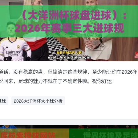
道话，没有稳赢的盘，但搞清楚这些规律，至少能让你在2026
说回来，足球的魅力不就在于不确定性嘛。祝你好运！
进球
2026大洋洲杯大小球分析