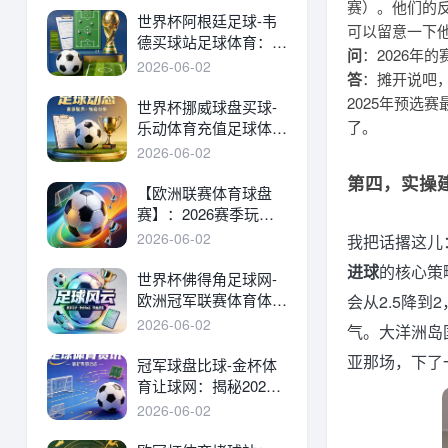
赛）。他们的
世界杯竞猜全攻略与冠
世界杯阿根廷足球-韦
可以留意一下
军联赛买球站推荐
德买球站足球体育：
问
：2026年
2026年最热观赛与投
2026-06-02
答
：摊开说吧
注指南
2025年预选
世界杯挪威球盘买球-
了。
乐动体育充值足球体
育：2026年北欧足球
2026-06-02
投注新风向
第四，实操建
【欧洲联赛体育球盘
赛】：2026赛季玩法
升级，老球迷也得重新
2026-06-02
我把话撂这儿
当学徒
进球
的核心策
世界杯佛得角足球网-
欧洲冠军联赛体育体球
会从2.5降
网：一个老球迷的
2026-06-02
气。大洋洲岛
2026观赛新发现
亚那场，下了
冠军球盘比球-金杯体
育让球网：揭秘2026
年足彩新玩法与实战策
2026-06-02
略(冠军球盘比球)