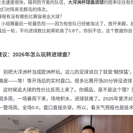
反击速度很快，碰到防守差的队伍，
大洋洲杯球盘进球
的赔率往往有
他们对阵库克群岛的场次。
的赛程有没有哪些比赛容易出大球？
，小组赛最后一轮最危险——因为有些队已经被淘汰了，放开来踢，
赛最后一轮，平均进球数比前两轮高了0.8个。你别不信，这个数据你
议：2026年怎么玩转进球盘？
：别把大洋洲杯当成欧洲杯玩。这儿的足球说白了就是“糙快猛”
略是——等！等开场后的实时盘口。很多比赛开场20分钟没进球
到2，这时候追大球的性价比反而上来了。你细品，是不是这个理？
国多雨，一场暴雨下来，场地积水，进球就难了。2025年斐济
一整场雨，全场0-0，盘口直接杀穿。所以，看天气预报也是技