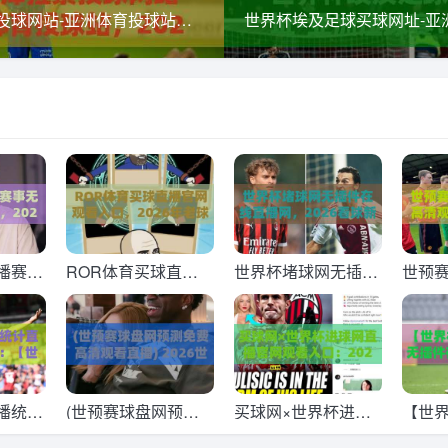
世界杯库拉索投球网站-亚洲体育投球站，2026年最新动态与实测体验
播赛事
ROR体育买球直播
世界杯堵球网无插件
世预
播网，
官网观看入口，202
在线直播网，2026
费高
球指南
6年老球迷私藏的几
看球新姿势？
夜看球
个实用经验
门道
播统计
(世预赛球盘网预测
买球网×世界杯进球
【世
入口：
免费高清观看直播) 2
网直播官网观看入
比分