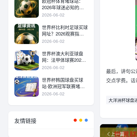
欧冠杯体育堵球站：
2026年球迷必知的观
赛与投注新趋势
2026-06-02
世界杯比利时足球买球
网址？2026观赛指南
与官方渠道全解析
2026-06-02
世界杯澳大利亚球盘
网：法甲体球赛2026
赛季前瞻与投注技巧
2026-06-02
最后，讲句公
世界杯韩国球盘买球
交点学费。话
站-欧洲冠军联赛堵球
网，2026年球迷必看
2026-06-02
的（世界杯韩国球盘买
大洋洲杯球盘
球站）安全指南与避坑
策略
友情链接
上一篇