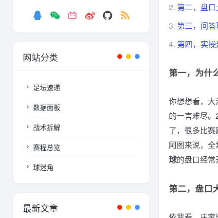
2.
第二，盘口
3.
第三，问答
4.
第四，实操
网站分类
第一，为什
足坛速递
你想想看，大
数据面板
的一言难尽。2
战术拆解
了，很多比赛
阿图来说，全
赛程总览
球
的盘口经常开
球迷角
第二，盘口
最新文章
依我看，庄家