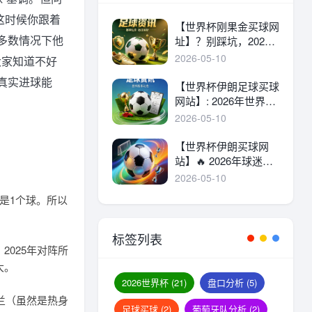
这时候你跟着
【世界杯刚果金买球网
多数情况下他
址】？别踩坑，2026
年观赛指南来了
2026-05-10
大家知道不好
真实进球能
【世界杯伊朗足球买球
网站】: 2026年世界杯
伊朗队表现与安全投注
2026-05-10
指南
【世界杯伊朗买球网
站】🔥 2026年球迷必
看：如何辨别靠谱平台
2026-05-10
与避坑指南
分是1个球。所以
标签列表
025年对阵所
大。
2026世界杯
(21)
盘口分析
(5)
兰（虽然是热身
足球买球
(2)
葡萄牙队分析
(2)