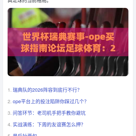
典足球的当前格局。
1.
瑞典队的2026阵容到底行不行？
2.
ope平台上的投注陷阱你踩过几个？
3.
问答环节：老司机手把手教你避坑
4.
实战演练：下周的友谊赛怎么押？
5.
最后扯两句