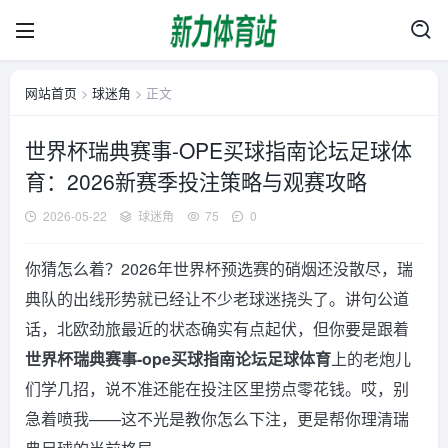
网站首页
>
球迷角
> 正文
世界杯瑞典赛事-OPE买球指南论坛足球体
育：2026新赛季投注策略与观赛攻略
2026-05-22
球迷角
75
0
你猜怎么着？2026年世界杯预选赛的硝烟还没散尽，瑞
典队的出线形势就已经让不少老球迷挠头了。讲句公道
话，北欧劲旅最近的状态确实有点起伏，但你要是跟着
世界杯瑞典赛事-ope买球指南论坛足球体育
上的老炮儿
们学几招，说不准还能在投注区里捞点零花钱。哎，别
急着喷我——这不光是教你怎么下注，更是帮你理清瑞