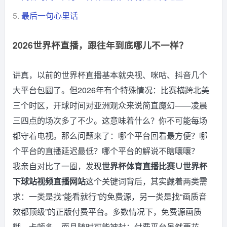
5.
最后一句心里话
2026世界杯直播，跟往年到底哪儿不一样？
讲真，以前的世界杯直播基本就央视、咪咕、抖音几个
大平台包圆了。但2026年有个特殊情况：比赛横跨北美
三个时区，开球时间对亚洲观众来说简直魔幻——凌晨
三四点的场次多了不少。这意味着什么？你不可能每场
都守着电视。那么问题来了：哪个平台回看最方便？哪
个平台的直播延迟最低？哪个平台的解说不瞎嚷嚷？
我亲自对比了一圈，发现
世界杯体育直播比赛∪世界杯
下球站视频直播网站
这个关键词背后，其实藏着两类需
求：一类是找“能看就行”的免费源，另一类是找“画质音
效都顶级”的正版付费平台。多数情况下，免费源画质
糊、卡顿多，而且随时可能被封；付费平台虽然要花