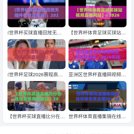
世界杯观赛新姿势，这些细
迷必备观赛与数据分析指南
节你注意到了吗？
(世界杯买球直播回放无插
【世界杯体育足球买球站视
件在线直播网)：2026年观
频直播网站】: 2026年观赛
赛指南，球迷必看的宝藏平
新趋势与避坑指南
台
(世界杯足球2026赛程高清
亚洲区世界杯直播网视频直
比赛直播网)：看球不迷
播网站：2026年球迷必看
路，这份观赛指南请收好！
的五大观赛平台
【世界杯买球直播比分在线
世界杯体育直播集锦在线观
观看免费直播站】2026年
看免费直播站！2026年最