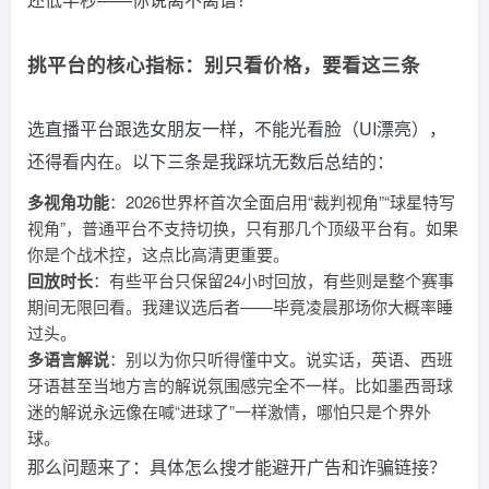
挑平台的核心指标：别只看价格，要看这三条
选直播平台跟选女朋友一样，不能光看脸（UI漂亮），
还得看内在。以下三条是我踩坑无数后总结的：
多视角功能
：2026世界杯首次全面启用“裁判视角”“球星特写
视角”，普通平台不支持切换，只有那几个顶级平台有。如果
你是个战术控，这点比高清更重要。
回放时长
：有些平台只保留24小时回放，有些则是整个赛事
期间无限回看。我建议选后者——毕竟凌晨那场你大概率睡
过头。
多语言解说
：别以为你只听得懂中文。说实话，英语、西班
牙语甚至当地方言的解说氛围感完全不一样。比如墨西哥球
迷的解说永远像在喊“进球了”一样激情，哪怕只是个界外
球。
那么问题来了：具体怎么搜才能避开广告和诈骗链接？