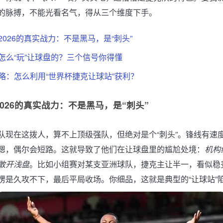
的脉搏，不能光看名气，得从三个维度下手。
026的真实战力：不是黑马，是“刺头”
怎么“玩”让球盘的？三个信号你得懂
略：怎么利用“世界杯捷克让球站”获利？
026的真实战力：不是黑马，是“刺头”
队现在这拨人，算不上顶级强队，但绝对是个“刺头”。锋线有速
嗯，偶尔会短路。这就导致了他们在让球盘里的尴尬处境：
机构
敢开浅盘
。比如小组赛对某支亚洲球队，捷克主让半一，看似稳
愣是久攻不下，最后平局收场。你细品，这就是典型的“让球站”