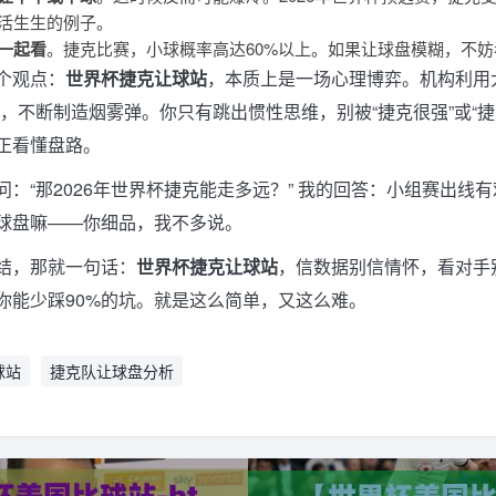
活生生的例子。
一起看
。捷克比赛，小球概率高达60%以上。如果让球盘模糊，不妨看
个观点：
世界杯捷克让球站
，本质上是一场心理博弈。机构利用
留，不断制造烟雾弹。你只有跳出惯性思维，别被“捷克很强”或“捷
正看懂盘路。
问：“那2026年世界杯捷克能走多远？” 我的回答：小组赛出线
球盘嘛——你细品，我不多说。
结，那就一句话：
世界杯捷克让球站
，信数据别信情怀，看对手
你能少踩90%的坑。就是这么简单，又这么难。
球站
捷克队让球盘分析