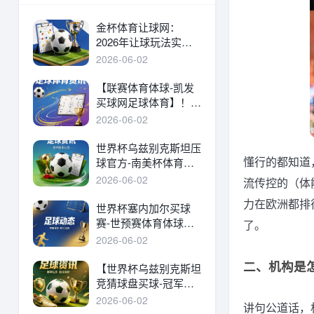
金杯体育让球网：
2026年让球玩法实战
指南，老球迷都在用呢
2026-06-02
【联赛体育体球-凯发
买球网足球体育】！
2026赛季你不能错过
2026-06-02
的五大亮点
世界杯乌兹别克斯坦压
懂行的都知道
球官方-南美杯体育堵
球赛：2026年跨境投
2026-06-02
流传控的（体
注新玩法，你猜怎么
力在欧洲都排
着？
世界杯塞内加尔买球
赛-世预赛体育体球
了。
网：2026世预赛押注
2026-06-02
指南与平台实测
二、机构是
【世界杯乌兹别克斯坦
竞猜球盘买球-冠军联
赛体育足球买球站】：
2026-06-02
讲句公道话，
2026年乌兹别克斯坦