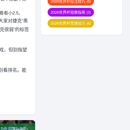
2026世界杯投注技巧
(6)
2026世界杯观赛指南
(3)
看小2.5。
大家对捷克“黑
2026世界杯竞猜技巧
(6)
克很弱”的标签
有戏，但别指望
别看排名。能
下一篇