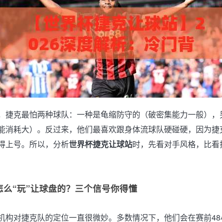
，捷克最怕两种球队：一种是龟缩防守的（破密集能力一般），
能消耗大）。反过来，他们最喜欢跟身体流球队硬碰硬，因为捷
得上号。所以，分析
世界杯捷克让球站
时，先看对手风格，比看
怎么“玩”让球盘的？三个信号你得懂
机构对捷克队的定位一直很微妙。多数情况下，他们会在赛前48