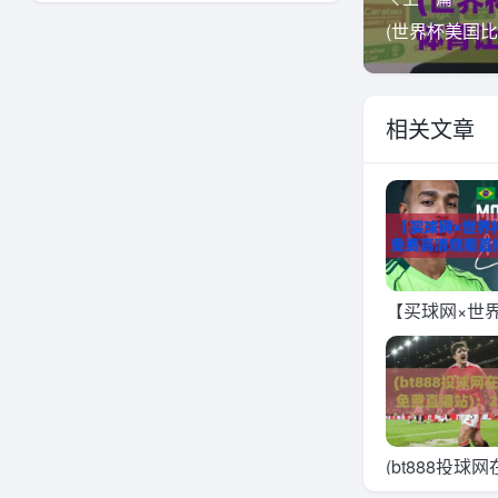
相关文章
【买球网×世
球网免费高清
播】：2026
观赛新姿势，
节你注意到了
(bt888投球