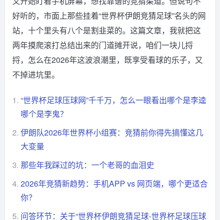
又开始盯着手机屏幕，想找靠谱的竞猜渠道。但说句不
好听的，市面上那些挂着“世界杯伊朗竞猜足球”名头的网
站，十个里头有八个是割韭菜的。这篇文章，我就把这
两年摸爬滚打总结出来的门道摊开说，咱们一块儿捋
捋，怎么在2026年这波浪潮里，既享受看球的乐子，又
不掉进坑里。
1.
“世界杯足球压球网”千千万，怎么一眼看出哪个是李逵
哪个是李鬼？
2.
伊朗队2026年世界杯小组赛：竞猜前你得先搞懂这几
大变量
3.
那些年我踩过的坑：一个老哥的血泪史
4.
2026年竞猜新趋势：手机APP vs 网页端，哪个更适合
你？
5.
问答环节：关于“世界杯伊朗竞猜足球-世界杯足球压球