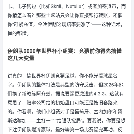
卡、电子钱包（比如Skrill、Neteller）或者加密货币，而
你猜怎么着？那些土鳖站只会让你直接银行转账，还催
你“赶紧充值，今晚伊朗这场赔率要涨了”——这种话术，
懂的都懂。
伊朗队2026年世界杯小组赛：竞猜前你得先搞懂
这几大变量
讲真的，搞世界杯伊朗竞猜足球，你不能光看球星名
字。伊朗队的整体打法是典型的防守反击，但2026年他
们换了新教练阿齐兹，据说要踢更激进的4-3-3。这就有
意思了，赔率公司给的初始盘口可能还是按旧套路来
的。你看啊，他们小组赛对手是葡萄牙、塞内加尔和哥
斯达黎加——主打一个“给强队搅局”。要我说，你要是想
下注伊朗队爆冷赢球，最好等第一场比赛踢完再动。反