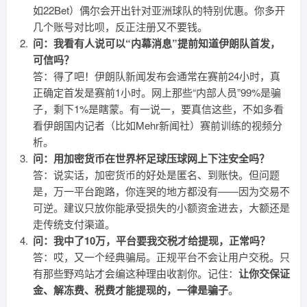
如22Bet）偶尔会开出针对亚洲球队的特别优惠。你多开
几个账号对比呗，反正注册又不要钱。
问：我看有人说可以“内幕消息”提前知道伊朗队首发，
可信吗？
答：得了吧！伊朗队新闻发布会通常在赛前24小时，真
正确定首发是赛前1小时。网上那些“内部人员”99%是骗
子，剩下1%是瞎蒙。有一说一，要真信这些，不如多看
看伊朗国内记者（比如Mehr新闻社）赛前训练的视频分
析。
问：用加密货币在世界杯足球压球网上下注安全吗？
答：说实话，加密货币的好处是匿名、到账快。但问题
是，万一平台跑路，你连哭的地方都没有——因为交易不
可逆。建议只放你能承受损失的小额资金进去，大额还是
走传统支付渠道。
问：我中了10万，平台要我交税才给提现，正常吗？
答：哎，又一个经典骗局。正规平台不会让用户交税。只
有那些野鸡站才会编这种理由收割你。记住：
让你交保证
金、解冻费、税费才能提现的，一律是骗子
。