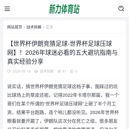
网站首页
>
战术拆解
> 正文
【世界杯伊朗竞猜足球-世界杯足球压球
网】！2026年球迷必看的五大避坑指南与
真实经验分享
2026-05-16
战术拆解
91
0
说实话，搞世界杯伊朗竞猜足球这档子事，我踩过的坑
比球场上的草皮还密。记得2022年卡塔尔那届，我一个
哥们在某个所谓的“世界杯足球压球网”上砸了半个月工
资，结果平台跑路，连个响儿都没听见。2026年世界杯
眼看就要开踢了，伊朗队这次分在死亡之组，很多朋友