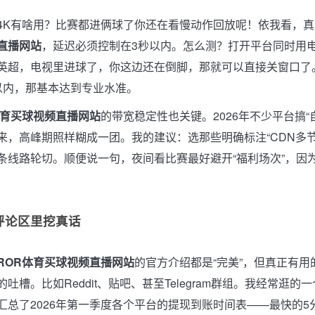
4K有啥用？比赛都进俩球了你还在看慢动作回放呢！依我看，
直播网站
，延迟必须控制在3秒以内。怎么测？打开平台同时用
英超，电视里进球了，你这边还在倒脚，那就可以直接关窗口了
以内，那基本达到专业水准。
体育买球视频直播网站
的带宽稳定性也关键。2026年不少平台搞“
来，高峰期照样糊成一团。我的建议：选那些明确标注“CDN多节
条线路轮切。顺便说一句，夜间看比赛最好避开“福利场次”，因
评论区里挖真话
ROR体育买球视频直播网站
的官方介绍都是“完美”，但真正有用
吐槽。比如Reddit、贴吧、甚至Telegram群组。我经常逛的
汇总了2026年第一季度各个平台的提现到账时间表——最快的5