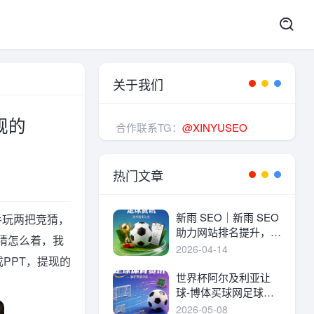
关于我们
规的
合作联系TG：
@XINYUSEO
热门文章
新雨 SEO｜新雨 SEO
手玩两把竞猜，
助力网站排名提升，新
猜怎么着，我
雨 SEO 打造精准流
2026-04-14
PPT，提现的
量，新雨 SEO 实现长
效优化
世界杯阿尔及利亚让
球-博体买球网足球体
育：2026年盘口深度
2026-05-08