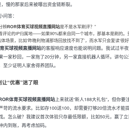
是，慢的那家后来被曝出资金链断裂。
小问答：
分辨
ROR体育买球视频直播网站
是不是水军刷评？”
看评论的IP归属地——如果90%都来自同一个城市，那基本是刷的
体场景，比如‘昨晚利物浦那场回放找不到了’，而水军只会复读‘很好’‘
体育买球视频直播网站
的客服响应速度也能说明问题。我试过半夜
果一家秒回，一家拖了20分钟，另一家直接机器人循环。讲句公
，至少证明人家舍得养团队。
让“优惠”迷了眼
ROR体育买球视频直播网站
上来就送“新人188大礼包”，但你要
严苛的流水要求。比如存100送100，却需要打够20倍流水才能
戏。怎么破？我建议首次体验只存最低限额，比如50元，赢了立
钟内到账，再考虑加码。