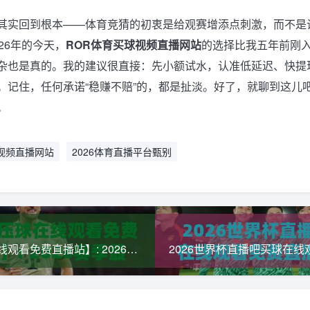
其实回到根本——体育竞猜的初衷是给观赛增添点刺激，而不是
26年的今天，
ROR体育买球视频直播网站
的选择比我五年前刚
杂也是真的。我的建议很直接：先小额试水，认准低延迟、快提
。记住，任何承诺“稳赚不赔”的，都是扯淡。好了，就聊到这儿
。
视频直播网站
2026体育直播平台甄别
【皇马压球在线观看免费直播站】: 2026赛季最全观赛指南与隐藏玩法