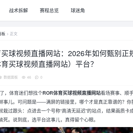
战术拆解
赛程总览
球迷角
面板
> 正文
育买球视频直播网站：2026年如何甄别正
体育买球视频直播网站）平台？
数据面板
46
0
年了，体育迷们想找个
ROR体育买球视频直播网站
看场赛事、顺
鲜事儿。可问题是——满屏的链接里，哪个才是真正靠谱的？你
就栽过跟头：点进去一个号称“高清无延迟”的站点，结果画质卡成
装死。说到底，选平台这事儿，真得留个心眼。