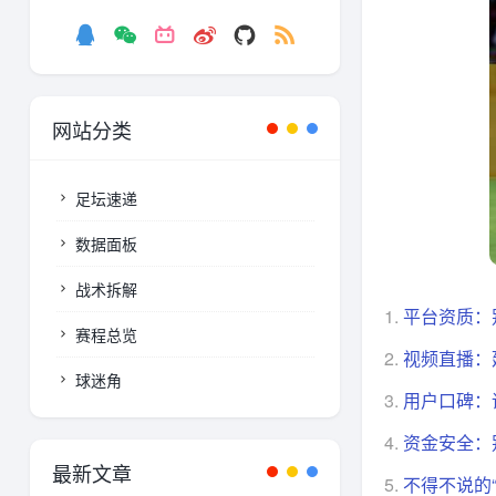
网站分类
足坛速递
数据面板
战术拆解
1.
平台资质：别
赛程总览
2.
视频直播：
球迷角
3.
用户口碑：
4.
资金安全：
最新文章
5.
不得不说的