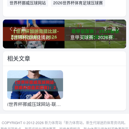
世界杯挪威压球网站
2026世界杯体育足球压球赛
上一篇
下一篇
【世界杯加纳竞猜比球-五联赛投球赛】: 2026年加纳世界杯竞猜与五大联赛投注全攻略
意甲买球赛：2026赛季，这样看球才够味!
相关文章
(世界杯挪威压球网站-联赛
杯球盘买球赛)：2026年球
迷必知的三大投注策略
COPYRIGHT © 2012-2026
新力体育站「新力体育站，新生代球迷的体育资讯网。
聚焦足篮热点、新星追踪与潮流赛事，拒绝老套解读。新力体育站用年轻视角重新定