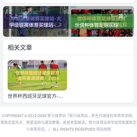
上一篇
下一篇
甲级联赛体育买球站-大洋洲冠军联赛球盘网：2026赛季深度解析与投注策略
世俱杯体育足球买球站：2026年赛事前瞻与竞猜策略全解析
相关文章
世界杯西班牙足球官方-金
杯赛进球赛：2026年最火
热的进球狂欢，你猜怎么
COPYRIGHT © 2012-2026
新力体育站「新力体育站，新生代球迷的体育资讯网。
聚焦足篮热点、新星追踪与潮流赛事，拒绝老套解读。新力体育站用年轻视角重新定
着？
义体育资讯。」
ALL RIGHTS RESERVED
网站地图