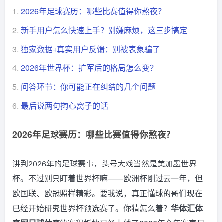
1.
2026年足球赛历：哪些比赛值得你熬夜？
2.
新手用户怎么快速上手？别嫌麻烦，这三步搞定
3.
独家数据+真实用户反馈：别被表象骗了
4.
2026年世界杯：扩军后的格局怎么变？
5.
问答环节：你可能正在纠结的几个问题
6.
最后说两句掏心窝子的话
2026年足球赛历：哪些比赛值得你熬夜？
讲到2026年的足球赛事，头号大戏当然是美加墨世界
杯。不过别只盯着世界杯嘛——欧洲杯刚过去一年，但
欧国联、欧冠照样精彩。要我说，真正懂球的哥们现在
已经开始研究世界杯预选赛了。你猜怎么着？
华体汇体