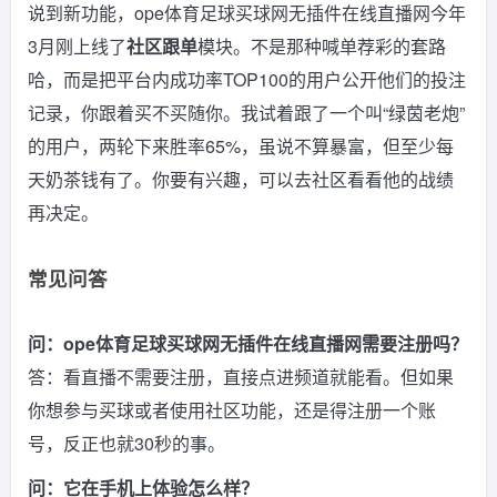
说到新功能，ope体育足球买球网无插件在线直播网今年
3月刚上线了
社区跟单
模块。不是那种喊单荐彩的套路
哈，而是把平台内成功率TOP100的用户公开他们的投注
记录，你跟着买不买随你。我试着跟了一个叫“绿茵老炮”
的用户，两轮下来胜率65%，虽说不算暴富，但至少每
天奶茶钱有了。你要有兴趣，可以去社区看看他的战绩
再决定。
常见问答
问：ope体育足球买球网无插件在线直播网需要注册吗？
答：看直播不需要注册，直接点进频道就能看。但如果
你想参与买球或者使用社区功能，还是得注册一个账
号，反正也就30秒的事。
问：它在手机上体验怎么样？