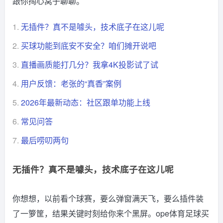
跟你掏心窝子聊聊。
1.
无插件？真不是噱头，技术底子在这儿呢
2.
买球功能到底安不安全？咱们摊开说吧
3.
直播画质能打几分？我拿4K投影试了试
4.
用户反馈：老张的“真香”案例
5.
2026年最新动态：社区跟单功能上线
6.
常见问答
7.
最后唠叨两句
无插件？真不是噱头，技术底子在这儿呢
你想想，以前看个球赛，要么弹窗满天飞，要么插件装
了一箩筐，结果关键时刻给你来个黑屏。ope体育足球买