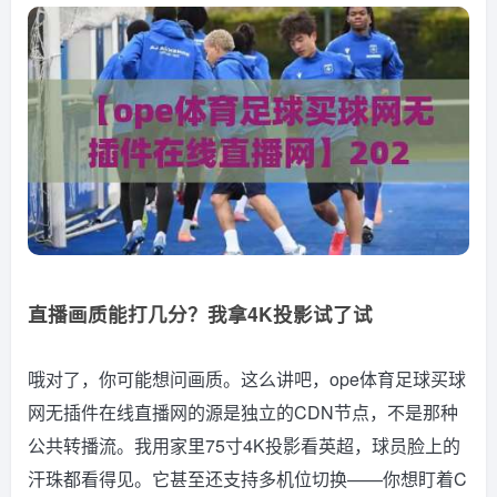
直播画质能打几分？我拿4K投影试了试
哦对了，你可能想问画质。这么讲吧，ope体育足球买球
网无插件在线直播网的源是独立的CDN节点，不是那种
公共转播流。我用家里75寸4K投影看英超，球员脸上的
汗珠都看得见。它甚至还支持多机位切换——你想盯着C