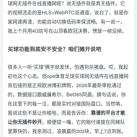
球网无插件在线直播网呢？说无插件就是真无插件。它
的视频流走的是HLS+WebRTC双通道，说白了，就是你
家网速再渣，也能自动切换低码率保流畅。有一说一，
我上个月用4G信号在山顶看欧冠决赛，愣是一帧没掉。
买球功能到底安不安全？咱们摊开说吧
很多人一听“买球”俩字就发怵，怕遇到杀猪盘。哎，我起
初也这个心态。但ope体育足球买球网无插件在线直播网
背后接的是正规欧洲博彩牌照，2026年最新审批通过
的，数据接口跟威廉希尔、Bet365同源。换句话说，你
在这里下的每一注，都是实时对接国际盘口。当然咯，
我说这些不是让你梭哈，而是告诉你：
靠谱的平台才敢
让你无插件秒开
。顺便提一嘴，它的赔付速度在同梯队
里算快的，我亲测过，凌晨赢的300块，早上7点到账。