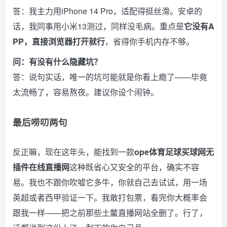
答：我主力用iPhone 14 Pro，适配得挺丝滑。安卓的
话，我同事用小米13测过，同样没毛病。重点是
它没有A
PP，直接浏览器打开就行
，省得你手机内存不够。
问：有没有什么隐藏坑？
答：说句实话，唯一的坑可能就是你看上瘾了——毕竟
太流畅了，容易熬夜。建议你设个闹钟。
最后唠叨两句
反正嘛，现在这年头，能找到一款
ope体育足球买球网无
插件在线直播网
这种既省心又安全的平台，确实不容
易。我也不跟你吹嘘它多牛，你就自己去试试，用一场
英超或者西甲验证一下。我敢打包票，看完你大概率会
跟我一样——把之前那些土鳖直播网站全删了。行了，