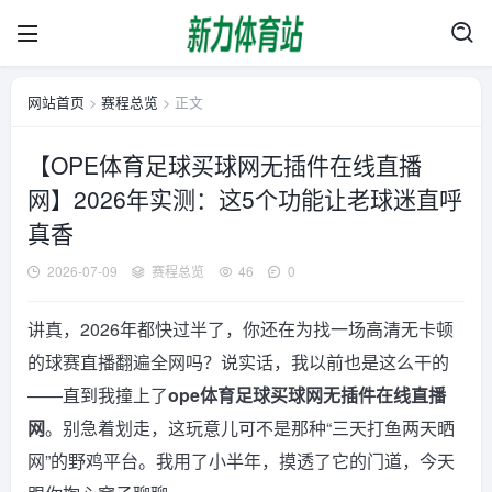
网站首页
>
赛程总览
> 正文
【OPE体育足球买球网无插件在线直播
网】2026年实测：这5个功能让老球迷直呼
真香
2026-07-09
赛程总览
46
0
讲真，2026年都快过半了，你还在为找一场高清无卡顿
的球赛直播翻遍全网吗？说实话，我以前也是这么干的
——直到我撞上了
ope体育足球买球网无插件在线直播
网
。别急着划走，这玩意儿可不是那种“三天打鱼两天晒
网”的野鸡平台。我用了小半年，摸透了它的门道，今天