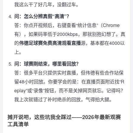
我这么干了好几年，没翻过车。
问：怎么分辨真假“高清”？
答：你点开视频后，右键查看“统计信息”（Chrome
有），如果码率低于2000kbps，那就别抱幻想了。真
的
伟德足球赛免费高清观看直播
源，基本都在4000以
上。
问：球赛刚结束，哪里看回放？
答：很多平台只提供实时直播，但伟德有些合作站保
留48小时回放。你要学会的是：在直播页面附近找“R
eplay”或“录像”按钮，而不是关掉网页就忘。记得吗？
我上次就错过了补时绝杀的回放，气得拍大腿。
摊开说吧，这些坑我全踩过——2026年最新观赛
工具清单