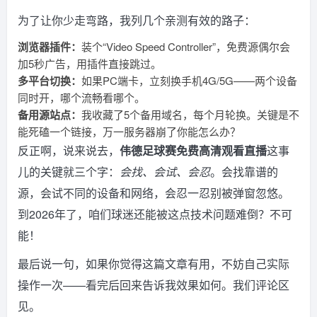
为了让你少走弯路，我列几个亲测有效的路子：
浏览器插件：
装个“Video Speed Controller”，免费源偶尔会
加5秒广告，用插件直接跳过。
多平台切换：
如果PC端卡，立刻换手机4G/5G——两个设备
同时开，哪个流畅看哪个。
备用源站点：
我收藏了5个备用域名，每个月轮换。关键是不
能死磕一个链接，万一服务器崩了你能怎么办？
反正啊，说来说去，
伟德足球赛免费高清观看直播
这事
儿的关键就三个字：
会找、会试、会忍
。会找靠谱的
源，会试不同的设备和网络，会忍一忍别被弹窗忽悠。
到2026年了，咱们球迷还能被这点技术问题难倒？不可
能！
最后说一句，如果你觉得这篇文章有用，不妨自己实际
操作一次——看完后回来告诉我效果如何。我们评论区
见。