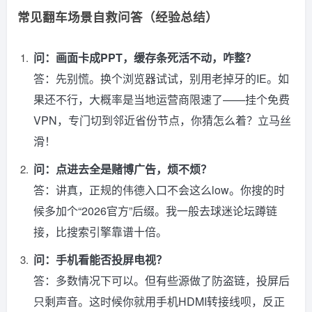
常见翻车场景自救问答（经验总结）
问：画面卡成PPT，缓存条死活不动，咋整？
答：先别慌。换个浏览器试试，别用老掉牙的IE。如
果还不行，大概率是当地运营商限速了——挂个免费
VPN，专门切到邻近省份节点，你猜怎么着？立马丝
滑！
问：点进去全是赌博广告，烦不烦？
答：讲真，正规的伟德入口不会这么low。你搜的时
候多加个“2026官方”后缀。我一般去球迷论坛蹲链
接，比搜索引擎靠谱十倍。
问：手机看能否投屏电视？
答：多数情况下可以。但有些源做了防盗链，投屏后
只剩声音。这时候你就用手机HDMI转接线呗，反正