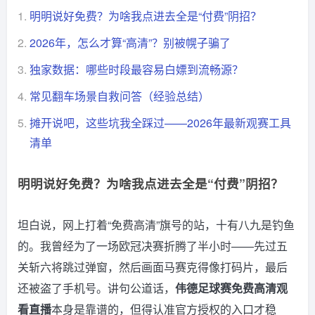
1.
明明说好免费？为啥我点进去全是“付费”阴招？
2.
2026年，怎么才算“高清”？别被幌子骗了
3.
独家数据：哪些时段最容易白嫖到流畅源？
4.
常见翻车场景自救问答（经验总结）
5.
摊开说吧，这些坑我全踩过——2026年最新观赛工具
清单
明明说好免费？为啥我点进去全是“付费”阴招？
坦白说，网上打着“免费高清”旗号的站，十有八九是钓鱼
的。我曾经为了一场欧冠决赛折腾了半小时——先过五
关斩六将跳过弹窗，然后画面马赛克得像打码片，最后
还被盗了手机号。讲句公道话，
伟德足球赛免费高清观
看直播
本身是靠谱的，但得认准官方授权的入口才稳