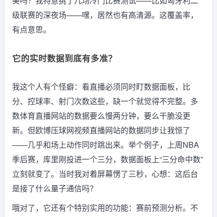
美吗？我特意挑了几场冷门比赛测试——比如匈牙利二
级联赛的深夜场——嘿，居然也有高清源。这覆盖率，
有点意思。
它的实时数据到底有多准？
我这个人有个怪癖：看直播必须同时盯数据面板，比
分、控球率、射门次数这些，缺一个就觉得不完整。多
数体育直播网站的数据要么慢两分钟，要么干脆没更
新。但欧博压球网视频直播网站的数据同步让我惊了
——几乎和场上动作同时跳出来。举个例子，上周NBA
季后赛，库里刚投进一个三分，数据面板上“三分命中数”
立刻就变了。当时我对着屏幕愣了三秒，心想：这后台
是接了什么量子通信吗？
哦对了，它还有个特别实用的功能：赛前预测分析。不