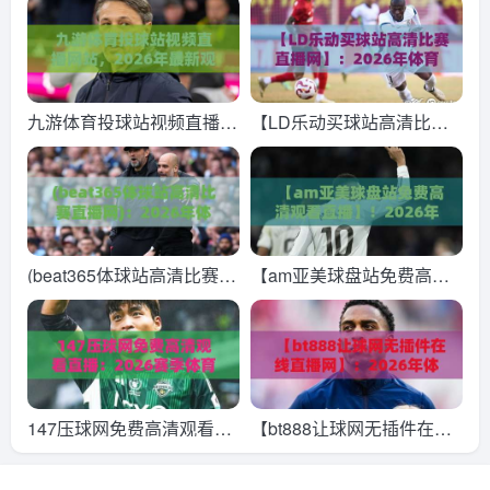
网！【九州买球站】2026
观看直播】：2026年体育
年最全观赛指南与实战体验
迷必收藏的高清直播攻略
九游体育投球站视频直播网
【LD乐动买球站高清比赛
站，2026年最新观赛体验
直播网】：2026年体育迷
与实用技巧大公开
的观赛新选择？咱们聊聊
(beat365体球站高清比赛直
【am亚美球盘站免费高清
播网)：2026年体育迷必看
观看直播】！2026年观赛
的五大亮点
体验全面升级，速度与激情
的终极入口
147压球网免费高清观看直
【bt888让球网无插件在线
播：2026赛季体育迷必备
直播网】：2026年体育迷