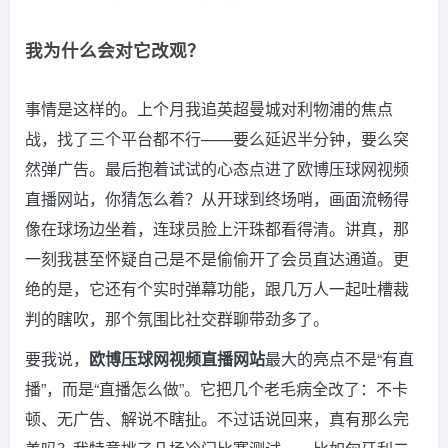
我为什么会对它改观？
事情是这样的。上个月我追英超曼城对利物浦的焦点
战，找了三个平台都不行——要么延迟半分钟，要么突
然弹广告。最后抱着试试的心态点进了欧博压球网视频
直播网站，你猜怎么着？从开球到终场哨，画面流畅得
像在球场边坐着，连球员脸上汗珠都看得清。讲真，那
一刻我甚至怀疑自己是不是偷偷开了会员直达通道。更
绝的是，它还有个实时弹幕功能，跟几万人一起吐槽裁
判的瞎吹，那个氛围比社交群聊带劲多了。
要我说，
欧博压球网视频直播网站
最大的亮点不是“有直
播”，而是“直播怎么做”。它把几个老毛病全改了：不卡
顿、无广告、解说不瞎扯。不过话说回来，真有那么完