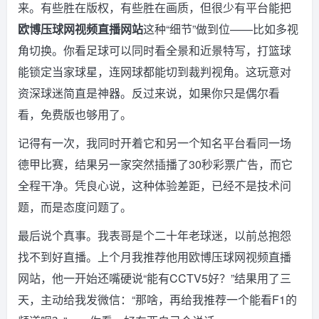
来。有些胜在版权，有些胜在画质，但很少有平台能把
欧博压球网视频直播网站
这种“细节”做到位——比如多视
角切换。你看足球可以同时看全景和近景特写，打篮球
能锁定当家球星，连网球都能切到裁判视角。这玩意对
资深球迷简直是神器。反过来说，如果你只是偶尔看
看，免费版也够用了。
记得有一次，我同时开着它和另一个知名平台看同一场
德甲比赛，结果另一家突然插播了30秒彩票广告，而它
全程干净。凭良心说，这种体验差距，已经不是技术问
题，而是态度问题了。
最后说个真事。我表哥是个二十年老球迷，以前总抱怨
找不到好直播。上个月我推荐他用欧博压球网视频直播
网站，他一开始还嘴硬说“能有CCTV5好？”结果用了三
天，主动给我发微信：“那啥，再给我推荐一个能看F1的