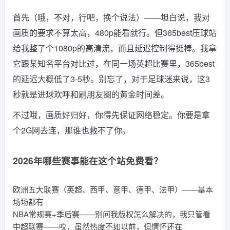
首先（哦，不对，行吧，换个说法）——坦白说，我对
画质的要求不算太高，480p能看就行。但365best压球站
给我整了个1080p的高清流，而且延迟控制得挺棒。我拿
它跟某知名平台对比过，在同一场英超比赛里，365best
的延迟大概低了3-5秒。别忘了，对于足球迷来说，这3
秒就是进球欢呼和刷朋友圈的黄金时间差。
不过哦，画质好归好，你得先保证网络稳定。你要是拿
个2G网去连，那谁也救不了你。
2026年哪些赛事能在这个站免费看？
欧洲五大联赛（英超、西甲、意甲、德甲、法甲）——基本
场场都有
NBA常规赛+季后赛——别问我版权怎么解决的，我只管看
中超联赛——哎，虽然热度不如以前，但情怀还在