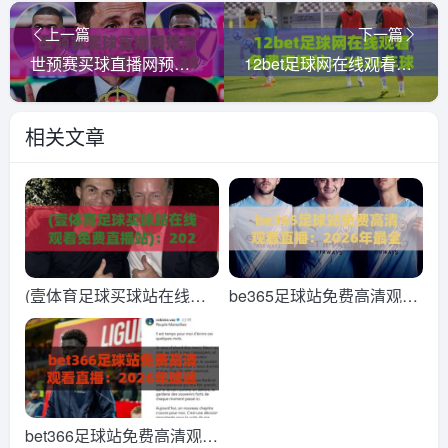
上一篇
下一篇
世预赛买球直播网预测直播官网观看入口：2026世界杯亚洲区预选赛观赛全攻略
12bet足球网在线观看免费直播站：2026年球迷必备的观赛新选择
相关文章
(壹体育足球买球站在线观
be365足球站免费高清观看
看免费直播站)：2026年看
直播：2026年最全观赛指
球新姿势，实测这三点让你
南与避坑技巧
告别卡顿！
bet366足球站免费高清观看