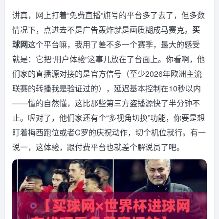
讲真，网上打着“免费直播”旗号的平台多了去了，但多数
情况下，点进去不是广告轰炸就是画质糊成马赛克。
买
球网
这个平台嘛，我用了差不多一个赛季，最大的感受
就是：它把“用户体验”这事儿放在了台面上。你看啊，他
们家的直播源对接的是官方信号（至少2026年欧洲主流
联赛的转播我是验证过的），延迟基本控制在10秒以内
——懂的自然懂，这比那些第三方盗播源快了半分钟不
止。喔对了，他们家还有个“多视角切换”功能，你要是想
盯着梅西跑位或者C罗的庆祝动作，切个机位就行。有一
说一，这体验，跟付费平台也就差个解说员了吧。