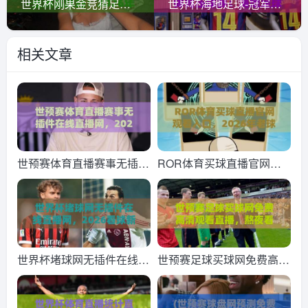
世界杯刚果金竞猜足球-亚洲买球站：2026年【世界杯刚果金竞猜足球】靠谱平台怎么选？
世界杯海地足球-冠军杯体育压球赛：海地足球的逆袭之路与2026世界杯预选赛深度解析
相关文章
世预赛体育直播赛事无插件
ROR体育买球直播官网观
在线直播网，2026终极看
看入口，2026年老球迷私
球指南来了
藏的几个实用经验
世界杯堵球网无插件在线直
世预赛足球买球网免费高清
播网，2026看球新姿势？
观看直播，熬夜看球别错过
这5个门道！