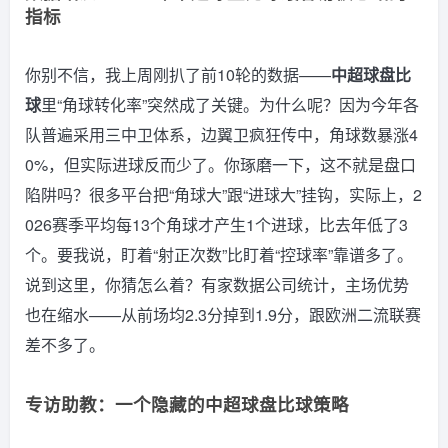
指标
你别不信，我上周刚扒了前10轮的数据——
中超球盘比
球
里“角球转化率”突然成了关键。为什么呢？因为今年各
队普遍采用三中卫体系，边翼卫疯狂传中，角球数暴涨4
0%，但实际进球反而少了。你琢磨一下，这不就是盘口
陷阱吗？很多平台把“角球大”跟“进球大”挂钩，实际上，2
026赛季平均每13个角球才产生1个进球，比去年低了3
个。要我说，盯着“射正次数”比盯着“控球率”靠谱多了。
说到这里，你猜怎么着？有家数据公司统计，主场优势
也在缩水——从前场均2.3分掉到1.9分，跟欧洲二流联赛
差不多了。
专访助教：一个隐藏的中超球盘比球策略