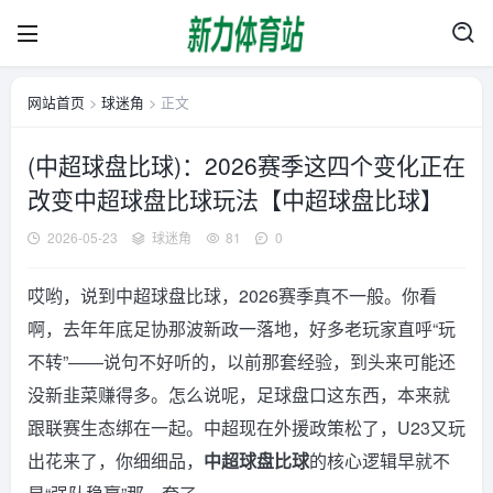
网站首页
>
球迷角
> 正文
(中超球盘比球)：2026赛季这四个变化正在
改变中超球盘比球玩法【中超球盘比球】
2026-05-23
球迷角
81
0
哎哟，说到中超球盘比球，2026赛季真不一般。你看
啊，去年年底足协那波新政一落地，好多老玩家直呼“玩
不转”——说句不好听的，以前那套经验，到头来可能还
没新韭菜赚得多。怎么说呢，足球盘口这东西，本来就
跟联赛生态绑在一起。中超现在外援政策松了，U23又玩
出花来了，你细细品，
中超球盘比球
的核心逻辑早就不