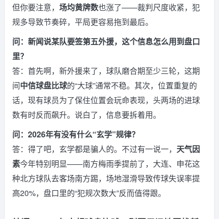
但你要注意，
场均黄牌数
也涨了——裁判尺度收紧，犯
规多导致节奏碎，平局更容易拖到最后。
问：新闻说某队要签第五外援，这个信息怎么用到盘口
里？
答：首先啊，新外援来了，球队磨合期至少三轮，这期
间
中信球盘比球
的“大球”通常不稳。其次，位置重复的
话，现有球员为了保住位置会玩命表现，头两场的进球
数有时反而飙升。说白了，信息要拆着用。
问：2026年有没有什么“玄学”规律？
答：得了吧，玄学都是骗人的。不过有一说一，
天气因
素
今年特别明显——南方梅雨季提前了，大连、申花这
种北方球队去客场南方踢，场地湿滑导致传球失误率提
高20%，盘口里的“犯规次数大”反而值得跟。