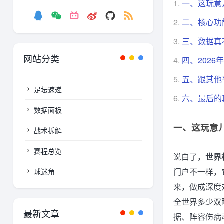
1.
一、这玩意
2.
二、核心功
3.
三、数据真
网站分类
4.
四、202
5.
五、跟其他
足坛速递
6.
六、最后的
数据面板
一、这玩意
战术拆解
赛程总览
说白了，
世界
门户不一样，
球迷角
来，做成深度
全世界多少双
最新文章
据、阵容伤病