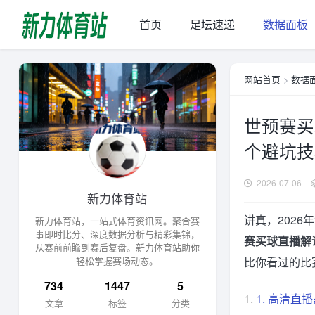
首页
足坛速递
数据面板
网站首页
>
数据
世预赛买
个避坑技
2026-07-06
新力体育站
讲真，202
新力体育站，一站式体育资讯网。聚合赛
事即时比分、深度数据分析与精彩集锦，
赛买球直播解
从赛前前瞻到赛后复盘。新力体育站助你
轻松掌握赛场动态。
比你看过的比
734
1447
5
1.
1. 高清直
文章
标签
分类