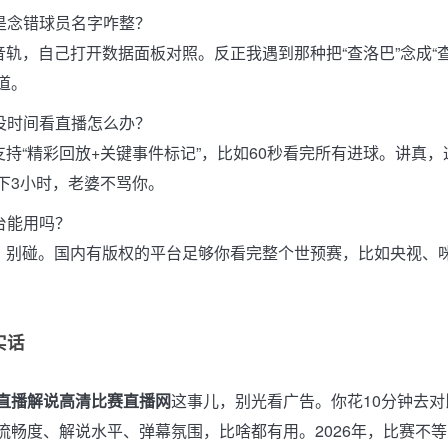
是念错球员名字咋整？
音轨，自己打开数据面板对照。反正我遇到那种把“查洛巴”念成“
道。
没时间看直播怎么办？
支持“精彩回放+关键事件标记”，比如60秒看完所有进球。讲真
下3小时，老婆不骂你。
台能用吗？
，别碰。国内有版权的平台足够你看完整个世预赛，比如央视、
实话
直播解说高清比赛直播网
这事儿，别光看广告。你花10分钟去
流畅度、解说水平、弹幕氛围，比啥都有用。2026年，比赛不