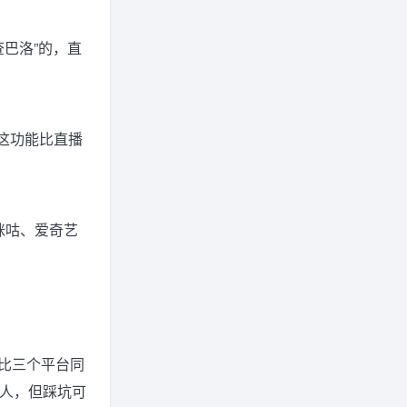
查巴洛”的，直
，这功能比直播
咪咕、爱奇艺
对比三个平台同
等人，但踩坑可