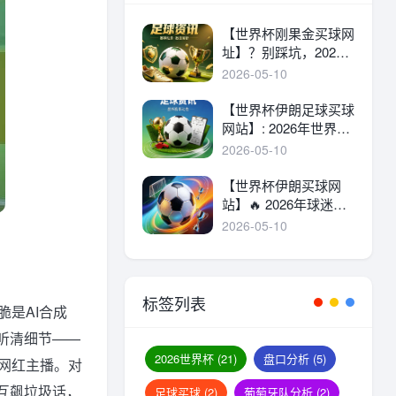
【世界杯刚果金买球网
址】？别踩坑，2026
年观赛指南来了
2026-05-10
【世界杯伊朗足球买球
网站】: 2026年世界杯
伊朗队表现与安全投注
2026-05-10
指南
【世界杯伊朗买球网
站】🔥 2026年球迷必
看：如何辨别靠谱平台
2026-05-10
与避坑指南
标签列表
是AI合成
听清细节——
2026世界杯
(21)
盘口分析
(5)
网红主播。对
互飙垃圾话，
足球买球
(2)
葡萄牙队分析
(2)