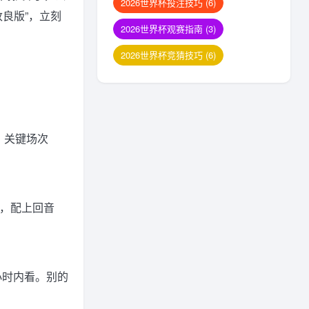
2026世界杯投注技巧
(6)
良版”，立刻
2026世界杯观赛指南
(3)
2026世界杯竞猜技巧
(6)
，关键场次
I，配上回音
小时内看。别的