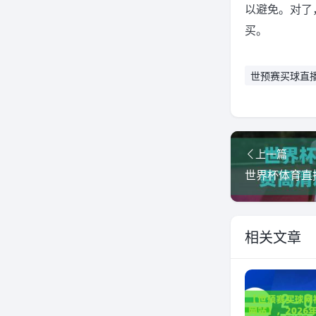
以避免。对了
买。
世预赛买球直
上一篇
相关文章