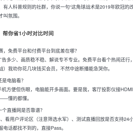
、有人科普规则的社群，你说一句“这角球战术是2019年欧冠的改
才叫氛围。
答：帮你省1小时对比时间
世预赛，免费平台和付费平台到底差在哪？
广告多少、画质稳不稳、解说专不专业。免费平台看个热闹还行
战）我劝你花几块钱买会员，不然中途断播能急哭你。
还是电脑看？
手机方便但伤眼，电脑能开多画面。要是我，客厅投影仪接HDM
——懂的都懂。
一个直播网是否靠谱？
备案、看用户评论区（注意筛选水军）、测试直播回放是否支持24
服电话都找不到的，直接Pass。