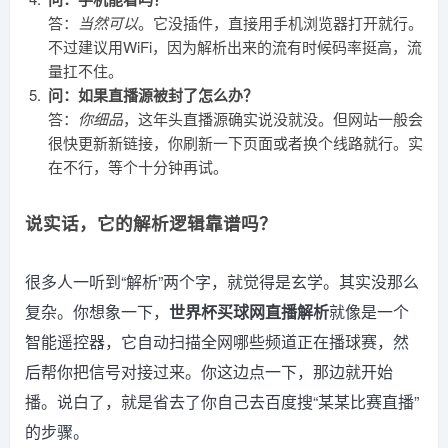
答：
当然可以
。它没插件，直接用手机浏览器打开就行。
不过建议用WiFi，因为解析出来的流有时候码率挺高，流
量扛不住。
问：如果直播源被封了怎么办？
答：
你细品
，这年头直播源确实说没就没。但网站一般会
很快更新新链接，你刷新一下页面或者换个线路就行。实
在不行，等个十分钟再试。
说实话，它的解析逻辑靠谱吗？
很多人一听到“解析”两个字，就觉得是玄学。其实没那么
复杂。你想象一下，
世界杯买球网直播解析
就像是一个
智能遥控器，它自动扫描全网哪些频道正在播球赛，然
后帮你把信号对接过来。你这边点一下，那边就开始
播。说白了，就是省去了你自己去百度搜“某某比赛直播”
的步骤。