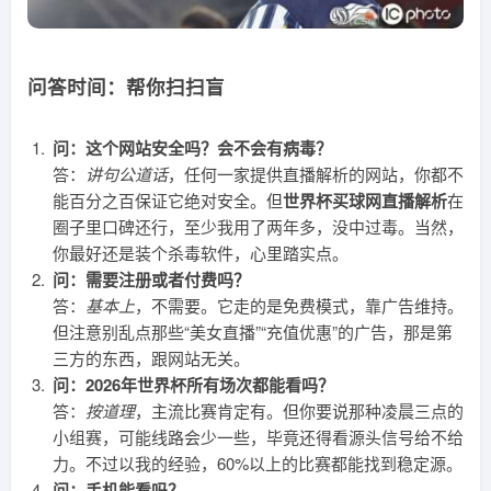
问答时间：帮你扫扫盲
问：这个网站安全吗？会不会有病毒？
答：
讲句公道话
，任何一家提供直播解析的网站，你都不
能百分之百保证它绝对安全。但
世界杯买球网直播解析
在
圈子里口碑还行，至少我用了两年多，没中过毒。当然，
你最好还是装个杀毒软件，心里踏实点。
问：需要注册或者付费吗？
答：
基本上
，不需要。它走的是免费模式，靠广告维持。
但注意别乱点那些“美女直播”“充值优惠”的广告，那是第
三方的东西，跟网站无关。
问：2026年世界杯所有场次都能看吗？
答：
按道理
，主流比赛肯定有。但你要说那种凌晨三点的
小组赛，可能线路会少一些，毕竟还得看源头信号给不给
力。不过以我的经验，60%以上的比赛都能找到稳定源。
问：手机能看吗？