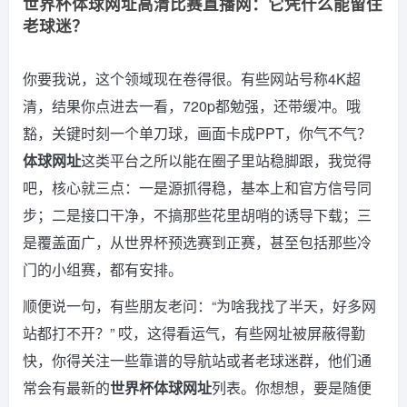
世界杯体球网址高清比赛直播网：它凭什么能留住
老球迷？
你要我说，这个领域现在卷得很。有些网站号称4K超
清，结果你点进去一看，720p都勉强，还带缓冲。哦
豁，关键时刻一个单刀球，画面卡成PPT，你气不气？
体球网址
这类平台之所以能在圈子里站稳脚跟，我觉得
吧，核心就三点：一是源抓得稳，基本上和官方信号同
步；二是接口干净，不搞那些花里胡哨的诱导下载；三
是覆盖面广，从世界杯预选赛到正赛，甚至包括那些冷
门的小组赛，都有安排。
顺便说一句，有些朋友老问：“为啥我找了半天，好多网
站都打不开？” 哎，这得看运气，有些网址被屏蔽得勤
快，你得关注一些靠谱的导航站或者老球迷群，他们通
常会有最新的
世界杯体球网址
列表。你想想，要是随便