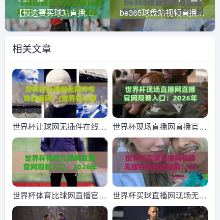
【预选赛买球站直播官网观看入口】！2026年球迷必备的观赛指南与实用技巧
be365球盘站视频直播网站：2026年体育迷的新选择？
相关文章
世界杯让球网无插件在线直
世界杯现场直播网直播官网
播网！(世界杯让球网) 2026
观看入口：2026年最全观
观赛新姿势：无插件流畅体
赛指南【世界杯现场直播
验
网】附官方入口
世界杯体育比球网直播官网
世界杯买球直播网现场无插
观看入口，2026年观赛新
件在线直播网！2026世界