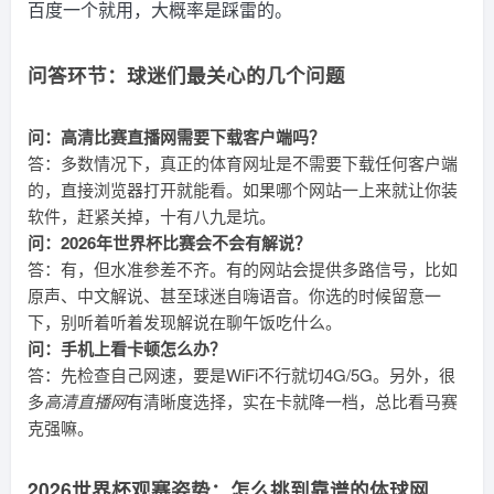
百度一个就用，大概率是踩雷的。
问答环节：球迷们最关心的几个问题
问：高清比赛直播网需要下载客户端吗？
答：多数情况下，真正的体育网址是不需要下载任何客户端
的，直接浏览器打开就能看。如果哪个网站一上来就让你装
软件，赶紧关掉，十有八九是坑。
问：2026年世界杯比赛会不会有解说？
答：有，但水准参差不齐。有的网站会提供多路信号，比如
原声、中文解说、甚至球迷自嗨语音。你选的时候留意一
下，别听着听着发现解说在聊午饭吃什么。
问：手机上看卡顿怎么办？
答：先检查自己网速，要是WiFi不行就切4G/5G。另外，很
多
高清直播网
有清晰度选择，实在卡就降一档，总比看马赛
克强嘛。
2026世界杯观赛姿势：怎么挑到靠谱的体球网