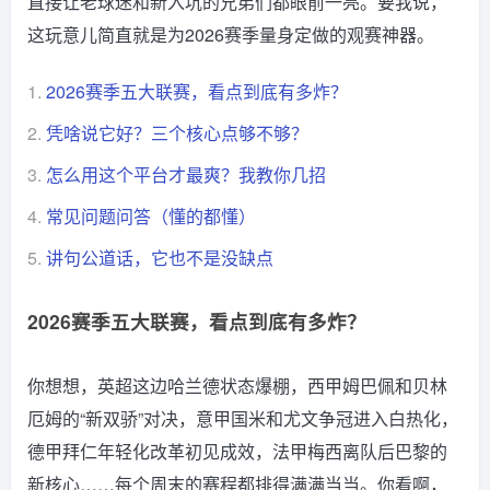
直接让老球迷和新入坑的兄弟们都眼前一亮。要我说，
这玩意儿简直就是为2026赛季量身定做的观赛神器。
1.
2026赛季五大联赛，看点到底有多炸？
2.
凭啥说它好？三个核心点够不够？
3.
怎么用这个平台才最爽？我教你几招
4.
常见问题问答（懂的都懂）
5.
讲句公道话，它也不是没缺点
2026赛季五大联赛，看点到底有多炸？
你想想，英超这边哈兰德状态爆棚，西甲姆巴佩和贝林
厄姆的“新双骄”对决，意甲国米和尤文争冠进入白热化，
德甲拜仁年轻化改革初见成效，法甲梅西离队后巴黎的
新核心……每个周末的赛程都排得满满当当。你看啊，