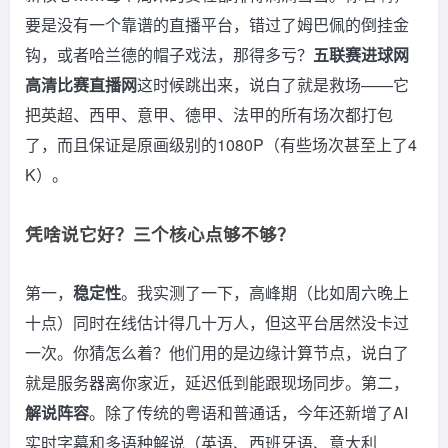
要是没有一个靠谱的直播平台，错过了姆巴佩的倒挂金
钩，或者哈兰德的帽子戏法，那得多亏？
五联赛进球网
高清比赛直播网
这时候跳出来，说白了就是救场——它
把英超、西甲、意甲、德甲、法甲的所有场次都打包
了，而且保证是原画级别的1080P（有些场次甚至上了4
K）。
凭啥说它好？三个核心点够不够？
第一，
稳定性
。我实测了一下，高峰期（比如周六晚上
十点）同时在线估计得几十万人，但这平台居然没卡过
一次。你猜怎么着？他们用的是边缘计算节点，说白了
就是服务器离你家近，延迟低到能跟现场同步。第二，
解说阵容
。除了传统的粤语和普通话，今年还新增了AI
实时字幕和多语种解说（英语、西班牙语、意大利