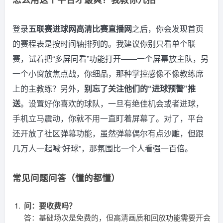
登录
五联赛进球网高清比赛直播网
之后，你会发现首页
的赛程表是按时间轴排列的。我建议你别只看单个联
赛，试着把“多屏同看”功能打开——一个屏幕放主队，另
一个小窗放焦点战，你细品，那种掌控感像不像教练席
上的主教练？另外，
别忘了关注他们的“进球预警”推
送
。设置好你喜欢的球队，一旦有绝佳机会或者进球，
手机立马震动，你就不用一直盯着屏幕了。对了，平台
还开放了社区弹幕功能，虽然弹幕偶尔有点沙雕，但跟
几万人一起喊“好球”，那氛围比一个人看强一百倍。
常见问题问答（懂的都懂）
问：要收费吗？
答：基础场次是免费的，但高清画质和回放功能需要开会