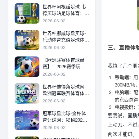
世界杯竞猜全攻略与冠
世界杯阿根廷足球-韦
军联赛买球站推荐
德买球站足球体育：
2026年最热观赛与投
2026-06-02
注指南
世界杯挪威球盘买球-
乐动体育充值足球体
育：2026年北欧足球
三、直播体
2026-06-02
投注新风向
【欧洲联赛体育球盘
我拉了几个朋
赛】：2026赛季玩法
升级，老球迷也得重新
2026-06-02
移动端：
用
当学徒
300MB/
世界杯佛得角足球网-
电脑端：
配
欧洲冠军联赛体育体球
的东西总得
网：一个老球迷的
2026-06-02
2026观赛新发现
电视投屏：
冠军球盘比球-金杯体
要我说，
画质
育让球网：揭秘2026
上动刀。不过
年足彩新玩法与实战策
2026-06-02
略(冠军球盘比球)
两次才能进。