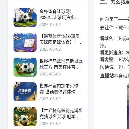
二、怎么找
金杯体育让球网：
2026年让球玩法实战
问题来了——
指南，老球迷都在用呢
2026-06-02
去让你下载什
【联赛体育体球-凯发
看域名：
正版b
买球网足球体育】！
掉。
2026赛季你不能错过
2026-06-02
看更新速度：
的五大亮点
看客服：
正站
世界杯乌兹别克斯坦压
顺便说一句，
球官方-南美杯体育堵
球赛：2026年跨境投
2026-06-02
直播站
本身就
注新玩法，你猜怎么
着？
世界杯塞内加尔买球
赛-世预赛体育体球
网：2026世预赛押注
2026-06-02
指南与平台实测
【世界杯乌兹别克斯坦
竞猜球盘买球-冠军联
赛体育足球买球站】：
2026-06-02
2026年乌兹别克斯坦