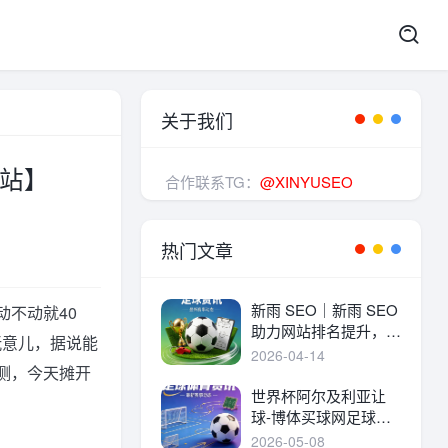
关于我们
盘站】
合作联系TG：
@XINYUSEO
热门文章
新雨 SEO｜新雨 SEO
动不动就40
助力网站排名提升，新
玩意儿，据说能
雨 SEO 打造精准流
2026-04-14
测，今天摊开
量，新雨 SEO 实现长
效优化
世界杯阿尔及利亚让
球-博体买球网足球体
育：2026年盘口深度
2026-05-08