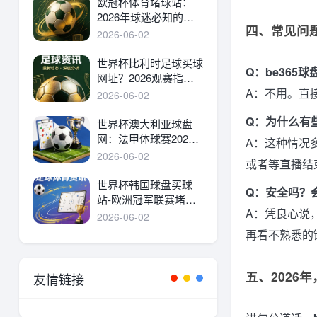
欧冠杯体育堵球站：
2026年球迷必知的观
四、常见问
赛与投注新趋势
2026-06-02
世界杯比利时足球买球
Q：be36
网址？2026观赛指南
A：不用。直
与官方渠道全解析
2026-06-02
Q：为什么有
世界杯澳大利亚球盘
网：法甲体球赛2026
A：这种情况
赛季前瞻与投注技巧
2026-06-02
或者等直播结
世界杯韩国球盘买球
Q：安全吗？
站-欧洲冠军联赛堵球
A：凭良心说
网，2026年球迷必看
2026-06-02
的（世界杯韩国球盘买
再看不熟悉的
球站）安全指南与避坑
策略
五、2026
友情链接