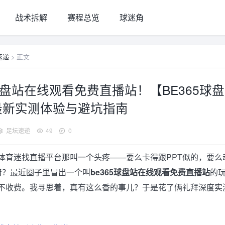
战术拆解
赛程总览
球迷角
速递
> 正文
5球盘站在线观看免费直播站！【BE365球
年最新实测体验与避坑指南
足坛速递
49
0
体育迷找直播平台那叫一个头疼——要么卡得跟PPT似的，要么
着？最近圈子里冒出一个叫
be365球盘站在线观看免费直播站
的
不收费。我寻思着，真有这么香的事儿？于是花了俩礼拜深度实