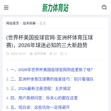
网站首页
>
战术拆解
> 正文
(世界杯美国投球官网-亚洲杯体育压球
赛)，2026年球迷必知的三大新趋势
2026-06-01
战术拆解
91
0
1.
一、2026年世界杯美国投球官网到底更新了啥？
2.
二、亚洲杯体育压球赛的独家技巧：别只看强队
3.
三、2026最新注册流程：五步搞定
4.
四、用户高频问答：你关心的都在这里
5.
五、坦白说：这些坑你一定得避开