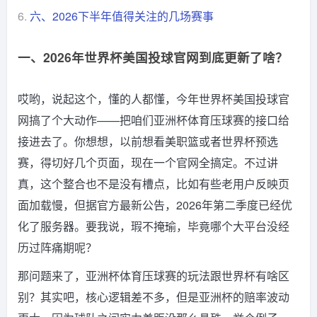
6.
六、2026下半年值得关注的几场赛事
一、2026年世界杯美国投球官网到底更新了啥？
哎哟，说起这个，懂的人都懂，今年世界杯美国投球官
网搞了个大动作——把咱们亚洲杯体育压球赛的接口给
接进去了。你想想，以前想看美职篮或者世界杯预选
赛，得切好几个页面，现在一个官网全搞定。不过讲
真，这个整合也不是没有槽点，比如有些老用户反映页
面加载慢，但据官方最新公告，2026年第二季度已经优
化了服务器。要我说，瑕不掩瑜，毕竟哪个大平台没经
历过阵痛期呢？
那问题来了，亚洲杯体育压球赛的玩法跟世界杯有啥区
别？其实吧，核心逻辑差不多，但是亚洲杯的赔率波动