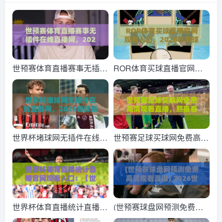
世预赛体育直播赛事无插件
ROR体育买球直播官网观
在线直播网，2026终极看
看入口，2026年老球迷私
球指南来了
藏的几个实用经验
世界杯堵球网无插件在线直
世预赛足球买球网免费高清
播网，2026看球新姿势？
观看直播，熬夜看球别错过
这5个门道！
世界杯体育直播统计直播官
(世预赛球盘网预测免费高
网观看入口：【世界杯体育
清观看直播) 2026世预赛观