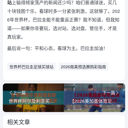
站
上输得倾家荡产的新闻还少吗？咱们普通球迷，买几
十块钱图个乐，看球时多一分紧张刺激，这就够了。202
6年世界杯，巴拉圭能不能重返正赛？我不知道，但我知
道——如果你非要玩，选对站、选对盘、管住手，才是
真玩家。
最后说一句：平和心态，看球为主。巴拉圭加油！
世界杯巴拉圭足球买球站
2026南美预选赛购彩指南
上一篇
下一篇
世界杯阿尔及利亚买球网站-金沙体育买球足球体育：别踩坑，2026年看球指南
【2026美加墨体育足球压球】：，你不能错过的观赛与预测指南
相关文章