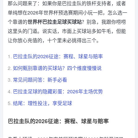
那么问题来了：如果你是巴拉圭队的铁杆支持者，或者
单纯想在2026年世界杯预选赛期间小玩一把，怎么选一
个靠谱的
世界杯巴拉圭足球买球站
？别急，我跟你唠唠
这里头的门道。说实话，市面上买球站多如牛毛，但能
让你放心充值的，十个里未必挑得出三个。
1.
巴拉圭队的2026征途：赛程、球星与赔率
2.
如何甄别靠谱的买球站？四个维度慢慢说
3.
常见问题问答：新手必看
4.
巴拉圭足球的隐藏彩蛋：2026年主场优势
5.
结尾：理性投注，享受足球
巴拉圭队的2026征途：赛程、球星与赔率