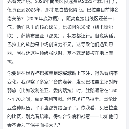
先看大环境。2026年南美区预选赛从2023年就开打了，
但真正到2026年，那才是白热化阶段。巴拉圭目前排名
南美第7（2025年底数据），距离直接出线区还差一口
气。他们队里的核心球员，比如阿尔米隆（纽卡斯尔
联）、萨纳布里亚（都灵），状态都还行。但说实话，
巴拉圭的软肋是中场创造力不足，这导致他们遇到巴
西、阿根廷这种顶级强队时，基本就是被按在地上摩
擦。
你要是在
世界杯巴拉圭足球买球站
上下注，得先看赔率
变化。我观察了多家平台的走势，发现巴拉圭主场对阵
弱旅（比如玻利维亚、委内瑞拉）时，胜赔通常在1.50
～1.70之间，算是有利可图。但客场打乌拉圭、哥伦比
亚这种队伍，平手盘都算给面子了。依我看，买巴拉圭
的比赛，别光看赔率，得结合伤病和战意——比如他们
会不会为了保平而摆大巴？