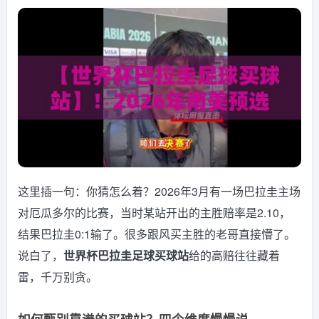
这里插一句：你猜怎么着？2026年3月有一场巴拉圭主场
对厄瓜多尔的比赛，当时某站开出的主胜赔率是2.10，
结果巴拉圭0:1输了。很多跟风买主胜的老哥直接懵了。
说白了，
世界杯巴拉圭足球买球站
给的高赔往往藏着
雷，千万别贪。
如何甄别靠谱的买球站？四个维度慢慢说