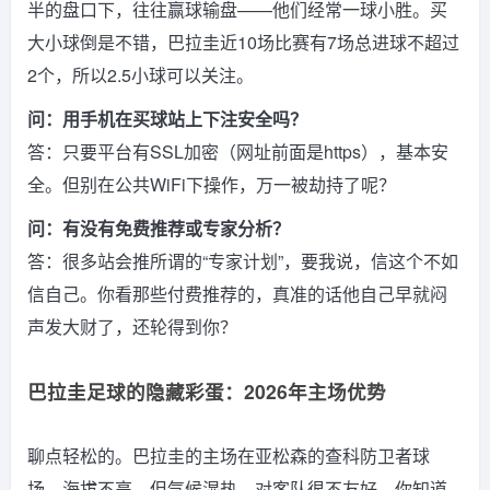
半的盘口下，往往赢球输盘——他们经常一球小胜。买
大小球倒是不错，巴拉圭近10场比赛有7场总进球不超过
2个，所以2.5小球可以关注。
问：用手机在买球站上下注安全吗？
答：只要平台有SSL加密（网址前面是https），基本安
全。但别在公共WiFi下操作，万一被劫持了呢？
问：有没有免费推荐或专家分析？
答：很多站会推所谓的“专家计划”，要我说，信这个不如
信自己。你看那些付费推荐的，真准的话他自己早就闷
声发大财了，还轮得到你？
巴拉圭足球的隐藏彩蛋：2026年主场优势
聊点轻松的。巴拉圭的主场在亚松森的查科防卫者球
场，海拔不高，但气候湿热，对客队很不友好。你知道