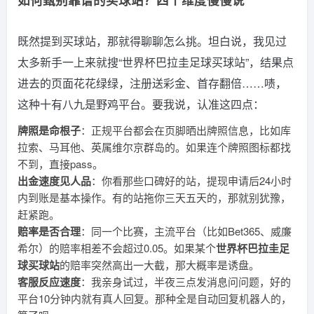
既然提到买球站，那就得聊聊怎么挑。坦白说，我见过
太多新手一上来就搜“世界杯巴拉圭足球买球站”，结果点
进去的页面花花绿绿，注册送彩金、首存翻倍……啧，
这种十有八九是野鸡平台。要我说，认准这四点：
牌照是命根子
：正规平台都会在页脚晒出牌照信息，比如库
拉索、马耳他、英属维尔京群岛的。如果连个牌照图标都找
不到，直接pass。
出金速度见人品
：你看那些口碑好的站，提现申请后24小时
内到账是基本操作。有的站拖你三天五天的，那就别犹豫，
赶紧跑。
赔率是否合理
：同一个比赛，主流平台（比如Bet365、威廉
希尔）的赔率相差不会超过0.05。如果某个
世界杯巴拉圭足
球买球站
的赔率突然高出一大截，那大概率是诱盘。
客服反应速度
：我亲身试过，半夜三点发消息问问题，好的
平台10分钟内就有真人回复。那种全是自动回复机器人的，