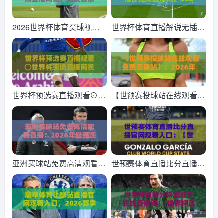
2026世界杯体育买球视频
世界杯体育直播解说无插件
直播网站，到底该怎么挑？
在线直播网，2026观赛新
(2026世界杯体育买球视频
姿势！
直播网站)
世界杯预选赛直播观看⊙世
【世预赛投球站在线观看免
界杯现场直播网视频直播网
费直播站】：2026年最全
站！2026年最全观赛指南
观赛指南
（世界杯预选赛直播观看）
亚洲买球站免费高清观看直
世预赛体育直播比分直播官
播：2026年最新观赛指南
网观看入口：【世预赛】20
与避坑手册
26最新免费看球指南