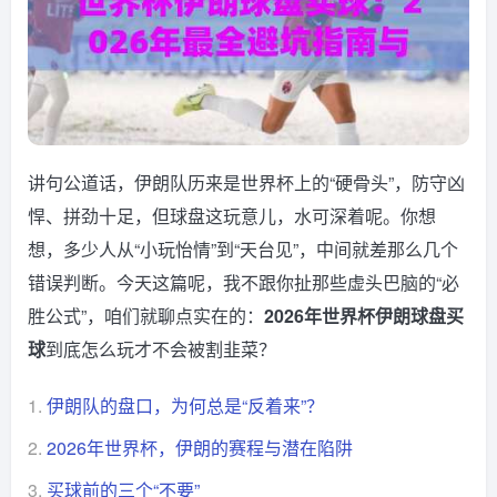
讲句公道话，伊朗队历来是世界杯上的“硬骨头”，防守凶
悍、拼劲十足，但球盘这玩意儿，水可深着呢。你想
想，多少人从“小玩怡情”到“天台见”，中间就差那么几个
错误判断。今天这篇呢，我不跟你扯那些虚头巴脑的“必
胜公式”，咱们就聊点实在的：
2026年世界杯伊朗球盘买
球
到底怎么玩才不会被割韭菜？
1.
伊朗队的盘口，为何总是“反着来”？
2.
2026年世界杯，伊朗的赛程与潜在陷阱
3.
买球前的三个“不要”