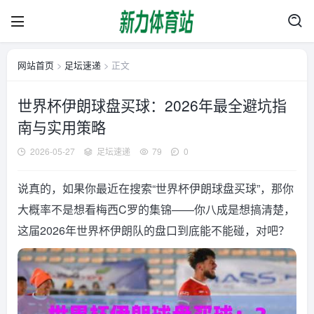
网站首页
>
足坛速递
> 正文
世界杯伊朗球盘买球：2026年最全避坑指
南与实用策略
2026-05-27
足坛速递
79
0
说真的，如果你最近在搜索“世界杯伊朗球盘买球”，那你
大概率不是想看梅西C罗的集锦——你八成是想搞清楚，
这届2026年世界杯伊朗队的盘口到底能不能碰，对吧？