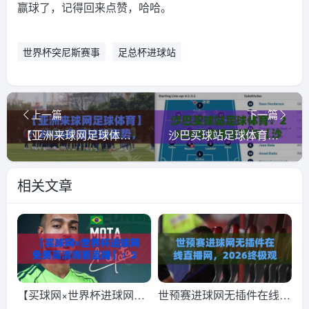
赢球了，记得回来点赞，哈哈。
世界杯突尼斯赛事
足总杯进球站
上一篇
下一篇
【亚洲来球网足球体育】！2026年看球新姿势，这些隐藏功能你用过吗？
沙巴买球站足球体育：2026年赛事前瞻与【沙巴买球站】深度解析
相关文章
【买球网×世界杯进球网免
世预赛进球网无插件在线直