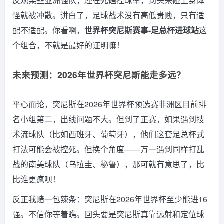
反观某些亚洲强队，还在死磕控球率，到头来碰上身体
怪就被冲散。讲白了，足球战术没有高低贵贱，只有适
配不适配。你看啊，
世界杯突尼斯赛事-足总杯进球站
这
个组合，不就是最好的证明嘛！
未来预测：2026年世界杯突尼斯能走多远？
平心而论，突尼斯在2026年世界杯预选赛非洲区目前排
名小组第二，出线问题不大。但到了正赛，如果遇到技
术流球队（比如西班牙、葡萄牙），他们这套足总杯式
打法可能会被控死。但换个角度——万一遇到同样打乱
战的南美球队（乌拉圭、秘鲁），那可就有意思了，比
比谁更疯呗！
反正我赌一包辣条：突尼斯在2026年世界杯至少能进16
强。不信你等着瞧。回头要是突尼斯真靠远射和定位球