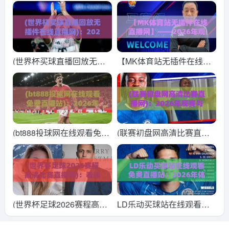
费高清观看直播】：2026
播网，2026终极观赛指
世界杯观赛新姿势，这些细
南！(世预赛进球网无插件
节你注意到了吗？
在线直播网)
(世界杯买球直播回放无插
【MK体育站无插件在线直
件在线直播网)：2026年观
播网】——2026年观赛新
赛指南，球迷必看的宝藏平
体验，告别卡顿的终极指南
台
(bt888投球网在线观看免费
(联赛初盘网高清比赛直播
直播站)：2026年球迷必藏
网)：2026年观赛与投注指
的免费直播观赛指南
南，球迷必备的实战攻略
(世界杯足球2026赛程高清
LD乐动买球站在线观看免
比赛直播网)：看球不迷
费直播站：2026年体育迷