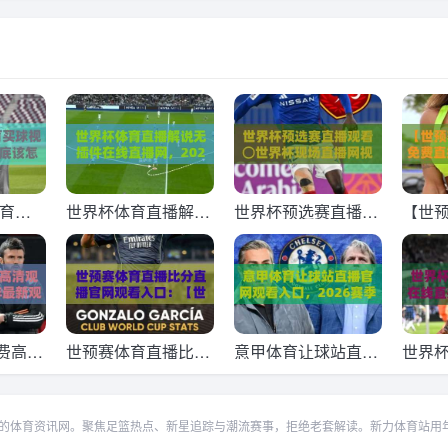
体育买
世界杯体育直播解说
世界杯预选赛直播观
【世
站，到
无插件在线直播网，
看⊙世界杯现场直播
观看
026
2026观赛新姿势！
网视频直播网站！20
202
球视频
26年最全观赛指南
南
（世界杯预选赛直播
费高清
世预赛体育直播比分
意甲体育让球站直播
世界
观看）
26年
直播官网观看入口：
官网观看入口，202
件在线
与避坑
【世预赛】2026最
6赛季球迷必看指
界杯直
的体育资讯网。聚焦足篮热点、新星追踪与潮流赛事，拒绝老套解读。新力体育站用
新免费看球指南
南！
赛新