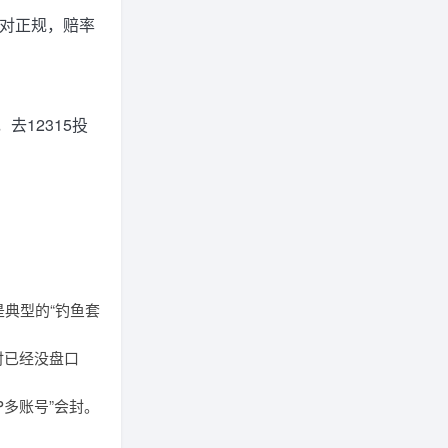
相对正规，赔率
12315投
是典型的“钓鱼套
时已经没盘口
P多账号”会封。