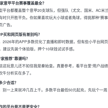
年哪家意甲平台赛事覆盖最全？
型平台都覆盖整个意甲20支球队，但强队（尤文、国米、AC米
有时只开胜平负。你如果喜欢玩大小球或者角球，得挑那种“赛事
页广告。
PP买和网页版有差别吗？
。2026年的APP多数优化了直播和即时数据，但有些小平台网页
退。建议先装个体验版，押个10块钱试试手感。
专家推荐”靠谱吗？
信这玩意儿还不如信我是秦始皇。真要参考，看平台里“用户战绩
吹牛分析实在多了。
多少合适？
，别一上来就冲几百上千。多数平台最低50元起充，先玩个一周
作的平台是不是更安全？