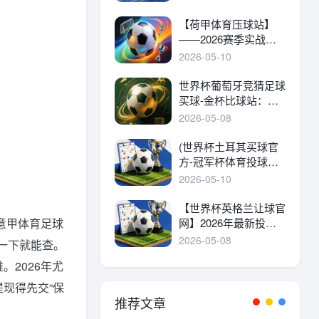
解析与实战策略
【荷甲体育压球站】
——2026赛季实战测
评与玩法全解析
2026-05-10
世界杯葡萄牙竞猜足球
买球-金杯比球站：
2026年葡萄牙队夺冠
2026-05-08
前景深度解析
(世界杯土耳其买球官
方-冠军杯体育投球
网)：2026年新手必知
2026-05-10
的三个投球策略
【世界杯英格兰让球官
意甲体育足球
网】2026年最新投注
指南与避坑策略
2026-05-08
一下就能查。
2026年尤
现得先交“保
推荐文章