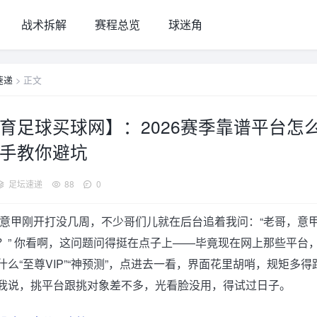
战术拆解
赛程总览
球迷角
速递
> 正文
育足球买球网】：2026赛季靠谱平台怎
手教你避坑
足坛速递
88
0
6年意甲刚开打没几周，不少哥们儿就在后台追着我问：“老哥，意
？” 你看啊，这问题问得挺在点子上——毕竟现在网上那些平台
什么“至尊VIP”“神预测”，点进去一看，界面花里胡哨，规矩多
我说，挑平台跟挑对象差不多，光看脸没用，得试过日子。