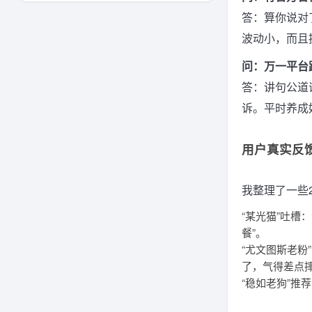
答：算你说对
波动小，而且
问：万一平台
答：讲句公道
诉。平时养成
用户真实反
我整理了一些
“某光猫”吐槽
餐”。
“尤文图斯老粉
了，气得差点
“稳如老狗”推