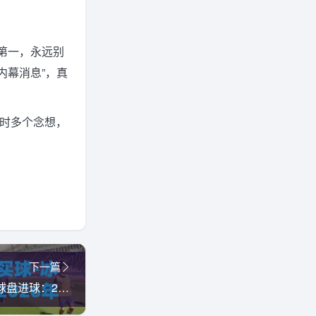
第一，永远别
内幕消息”，真
球时多个念想，
下一篇
世界杯捷克竞猜买球-冰岛超球盘进球：2026年新赛季的投注逻辑与实战策略