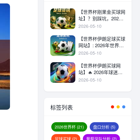
【世界杯刚果金买球网
址】？别踩坑，2026
年观赛指南来了
2026-05-10
【世界杯伊朗足球买球
网站】: 2026年世界杯
伊朗队表现与安全投注
2026-05-10
指南
【世界杯伊朗买球网
站】🔥 2026年球迷必
看：如何辨别靠谱平台
2026-05-10
与避坑指南
标签列表
2026世界杯
(21)
盘口分析
(5)
足球买球
(2)
葡萄牙队分析
(2)