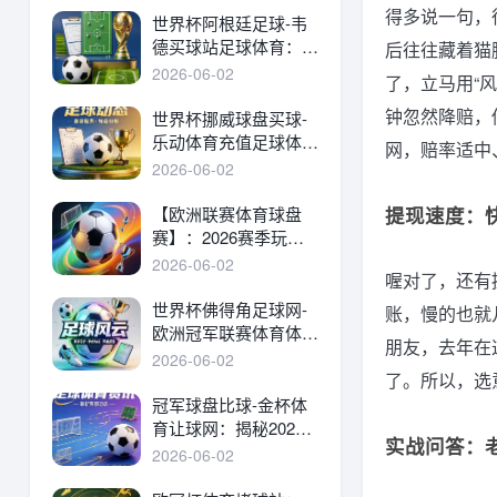
得多说一句，
世界杯竞猜全攻略与冠
世界杯阿根廷足球-韦
军联赛买球站推荐
德买球站足球体育：
后往往藏着猫
2026年最热观赛与投
2026-06-02
了，立马用“
注指南
钟忽然降赔，
世界杯挪威球盘买球-
乐动体育充值足球体
网，赔率适中
育：2026年北欧足球
2026-06-02
投注新风向
提现速度：
【欧洲联赛体育球盘
赛】：2026赛季玩法
升级，老球迷也得重新
2026-06-02
喔对了，还有
当学徒
世界杯佛得角足球网-
账，慢的也就
欧洲冠军联赛体育体球
朋友，去年在
网：一个老球迷的
2026-06-02
了。所以，选
2026观赛新发现
冠军球盘比球-金杯体
育让球网：揭秘2026
实战问答：
年足彩新玩法与实战策
2026-06-02
略(冠军球盘比球)