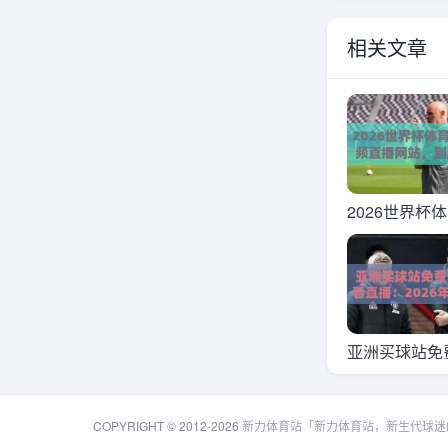
相关文章
2026世界杯
球视频直播网
底该怎么挑？(2
世界杯体育买
直播网站)
亚洲买球站免
观看直播：20
最新观赛指南
COPYRIGHT © 2012-2026
新力体育站「新力体育站，新生代球迷
手册