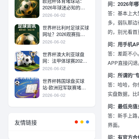
欧冠杯体育堵球站：
问：2026
2026年球迷必知的观
答：基本上大
赛与投注新趋势
2026-06-02
多，弱队那边
世界杯比利时足球买球
的，别光看首
网址？2026观赛指南
与官方渠道全解析
2026-06-02
问：用手机A
答：差距不小
世界杯澳大利亚球盘
网：法甲体球赛2026
APP直接闪
赛季前瞻与投注技巧
2026-06-02
问：所谓的“
世界杯韩国球盘买球
答：哈哈，你
站-欧洲冠军联赛堵球
实盘数据，比
网，2026年球迷必看
2026-06-02
的（世界杯韩国球盘买
问：最低充值
球站）安全指南与避坑
策略
答：新手上路
友情链接
界面。
问：有官方合