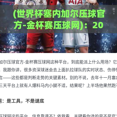
加尔压球官方-金杯赛压球网这种平台，到底能派上什么用场？
。我跟你讲，很多资深球迷会去上面扒拉球队的实时状态、伤停
言——这些都是判断走势的关键素材。别的不说，去年十一月塞
三天平台上就有人爆料马内小腿不适，结果呢？上半场他果然跑
网：是工具，不是谜底
压球网这些平台，信息靠谱不？依我看，关键看你选的是不是官