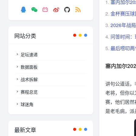
1.
塞内加尔2
2.
金杯赛压球
3.
2026年
网站分类
4.
问答时间：
5.
最后唠叨两
足坛速递
塞内加尔20
数据面板
战术拆解
讲句公道话，
赛程总览
老将，但你以
赛，他们居然
球迷角
是老毛病，派
最新文章