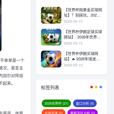
【世界杯刚果金买球网
址】？别踩坑，2026
年观赛指南来了
2026-05-10
【世界杯伊朗足球买球
网站】: 2026年世界杯
伊朗队表现与安全投注
2026-05-10
指南
【世界杯伊朗买球网
站】🔥 2026年球迷必
它不单单是一个
看：如何辨别靠谱平台
2026-05-10
情况，甚至主
与避坑指南
内加尔对阵加
不起来。
标签列表
2026世界杯
(21)
盘口分析
(5)
方渠道。世界
足球买球
(2)
葡萄牙队分析
(2)