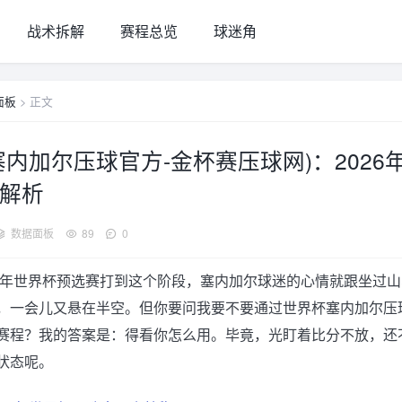
战术拆解
赛程总览
球迷角
面板
> 正文
塞内加尔压球官方-金杯赛压球网)：2026
解析
数据面板
89
0
26年世界杯预选赛打到这个阶段，塞内加尔球迷的心情就跟坐过
，一会儿又悬在半空。但你要问我要不要通过世界杯塞内加尔压
赛程？我的答案是：得看你怎么用。毕竟，光盯着比分不放，还
状态呢。