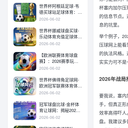
世界杯竞猜全攻略与冠
世界杯阿根廷足球-韦
杯塞内加尔压
军联赛买球站推荐
德买球站足球体育：
的信息节点。
2026年最热观赛与投
2026-06-02
注指南
息的坑里。
世界杯挪威球盘买球-
举个例子，2
乐动体育充值足球体
育：2026年北欧足球
2026-06-02
压球网上能看
投注新风向
的执法风格。
【欧洲联赛体育球盘
赛】：2026赛季玩法
实实力可不是
升级，老球迷也得重新
2026-06-02
当学徒
2026年战
世界杯佛得角足球网-
欧洲冠军联赛体育体球
网：一个老球迷的
2026-06-02
要我说，塞内
2026观赛新发现
手，但真正形
冠军球盘比球-金杯体
育让球网：揭秘2026
效率高得吓人
年足彩新玩法与实战策
2026-06-02
盘。我建议多
略(冠军球盘比球)