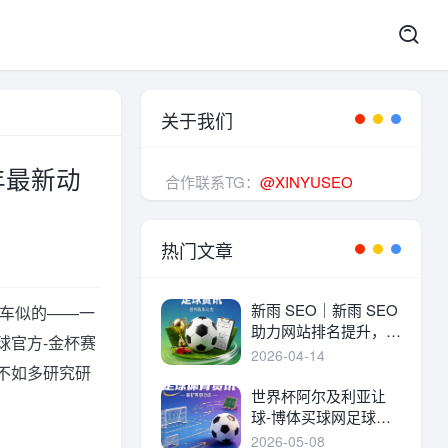
关于我们
年最新动
合作联系TG：
@XINYUSEO
热门文章
新雨 SEO｜新雨 SEO
山车似的——一
助力网站排名提升，新
球官方-金杯赛
雨 SEO 打造精准流
2026-04-14
不如多研究研
量，新雨 SEO 实现长
效优化
世界杯阿尔及利亚让
球-博体买球网足球体
育：2026年盘口深度
2026-05-08