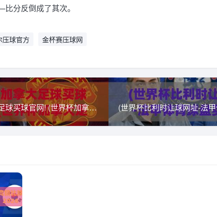
—比分反倒成了其次。
尔压球官方
金杯赛压球网
世界杯加拿大足球买球官网! (世界杯加拿大足球买球官网) 2026年最全玩法与避坑指南