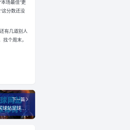
“本场最佳”更
“这分数还没
、还有几道别人
。找个周末，
下一篇
世界杯英格兰买球网站-凯发买球站足球体育：2026世界杯热潮下，如何筛选靠谱的（世界杯英格兰买球网站）？