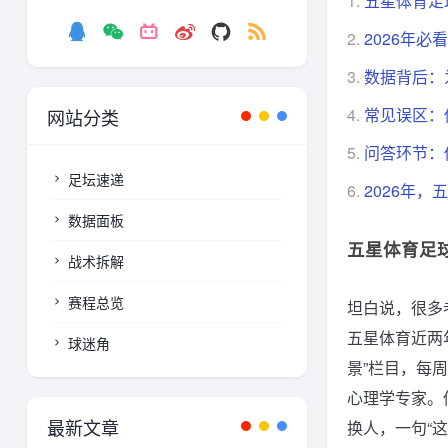
1.
五星体育足
2.
2026年
3.
数据背后：
4.
常见误区：
网站分类
5.
问答环节：
足坛速递
6.
2026年
数据面板
五星体育足
战术拆解
赛程总览
坦白说，很多
五星体育近两
球迷角
景”栏目，每
心理学专家。
最新文章
换人，一句“