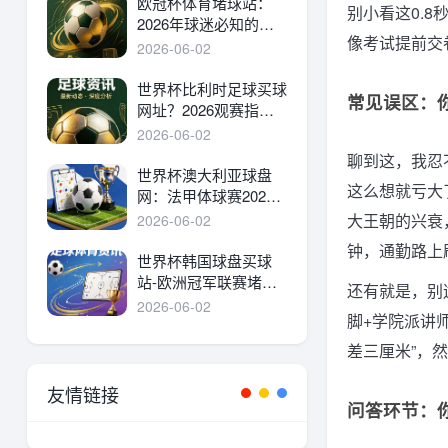
欧冠杯体育堵球站：
别小看这0.
2026年球迷必知的观
像考试提前交
赛与投注新趋势
2026-06-02
世界杯比利时足球买球
常见误区：
网址？2026观赛指南
与官方渠道全解析
2026-06-02
聊到这，我忍
世界杯澳大利亚球盘
这么想就亏大
网：法甲体球赛2026
赛季前瞻与投注技巧
大王朝的兴衰
2026-06-02
钟，通勤路上
世界杯韩国球盘买球
站-欧洲冠军联赛堵球
还有就是，别
网，2026年球迷必看
2026-06-02
脚+学院派讲
的（世界杯韩国球盘买
球站）安全指南与避坑
差三厘米”，
策略
友情链接
问答环节：