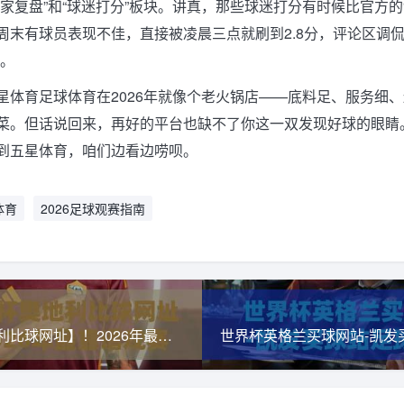
专家复盘”和“球迷打分”板块。讲真，那些球迷打分有时候比官方的
周末有球员表现不佳，直接被凌晨三点就刷到2.8分，评论区调侃
”。
星体育足球体育在2026年就像个老火锅店——底料足、服务细
菜。但话说回来，再好的平台也缺不了你这一双发现好球的眼睛
到五星体育，咱们边看边唠呗。
体育
2026足球观赛指南
【世界杯奥地利比球网址】！2026年最靠谱观赛渠道全揭秘