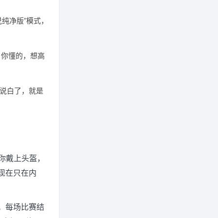
纯净版”模式，
，你懂的，想高
说白了，就是
—你戴上头盔，
现在只在内
。每场比赛结