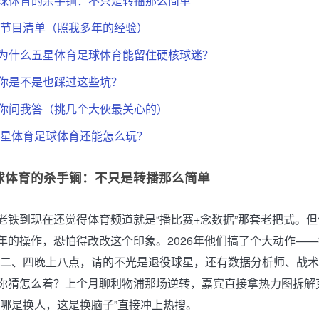
球体育的杀手锏：不只是转播那么简单
必看节目清单（照我多年的经验）
为什么五星体育足球体育能留住硬核球迷？
你是不是也踩过这些坑？
你问我答（挑几个大伙最关心的）
，五星体育足球体育还能怎么玩？
球体育的杀手锏：不只是转播那么简单
老铁到现在还觉得体育频道就是“播比赛+念数据”那套老把式。
年的操作，恐怕得改改这个印象。2026年他们搞了个大动作——
周二、四晚上八点，请的不光是退役球星，还有数据分析师、战
你猜怎么着？上个月聊利物浦那场逆转，嘉宾直接拿热力图拆解
这哪是换人，这是换脑子”直接冲上热搜。