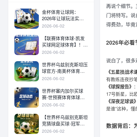
再说个细节。
金杯体育让球网：
门将特写。说
2026年让球玩法实战
得费劲，毕竟
指南，老球迷都在用呢
2026-06-02
【联赛体育体球-凯发
2026年必
买球网足球体育】！
2026赛季你不能错过
2026-06-02
的五大亮点
说白了，很多
世界杯乌兹别克斯坦压
球官方-南美杯体育堵
《五星技战术
球赛：2026年跨境投
2026-06-02
有教练连夜抄
注新玩法，你猜怎么
《球探报告》
着？
世界杯塞内加尔买球
17号新星，比
赛-世预赛体育体球
《深夜足球谈
网：2026世预赛押注
2026-06-02
是谁”这种，懂
指南与平台实测
【世界杯乌兹别克斯坦
竞猜球盘买球-冠军联
数据背后：
赛体育足球买球站】：
2026-06-02
2026年乌兹别克斯坦