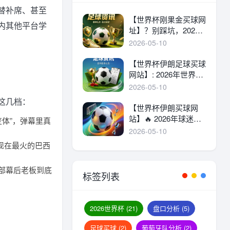
替补席、甚至
【世界杯刚果金买球网
内其他平台学
址】？别踩坑，2026
年观赛指南来了
2026-05-10
【世界杯伊朗足球买球
网站】: 2026年世界杯
伊朗队表现与安全投注
2026-05-10
指南
这几档：
【世界杯伊朗买球网
站】🔥 2026年球迷必
体”，弹幕里真
看：如何辨别靠谱平台
2026-05-10
与避坑指南
现在最火的巴西
部幕后老板到底
标签列表
2026世界杯
(21)
盘口分析
(5)
足球买球
(2)
葡萄牙队分析
(2)