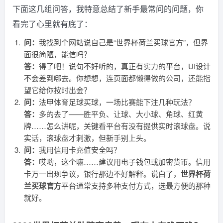
下面这几组问答，我特意总结了新手最常问的问题，你
看完了心里就有底了：
问：
我找到个网站说自己是“世界杯荷兰买球官方”，但界
面很简陋，能信吗？
答：
得了吧！说句不好听的，真正有实力的平台，UI设计
不会差到哪去。你想想，连页面都懒得做的公司，还能指
望它给你按时出金？
问：
法甲体育足球买球，一场比赛能下注几种玩法？
答：
多的去了——胜平负、让球、大小球、角球、红黄
牌……怎么讲呢，关键看平台有没有提供实时滚球盘。说
实话，滚球盘才刺激，但新手别上头。
问：
我用信用卡充值安全吗？
答：
哎哟，这个嘛……建议用电子钱包或加密货币。信用
卡万一出现争议，银行那边不好解释。说白了，
世界杯荷
兰买球官方
平台通常支持多种支付方式，选最方便的那种
就好。