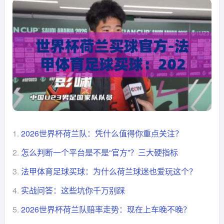
1.
2026世界杯荷兰队：凭什么值得你重点关注？
2.
怎么判断一个平台是不是“官方”？三大硬指标
3.
法甲体育足球买球：为什么荷兰球迷也爱玩这个？
4.
实战问答：这些坑你千万别踩
5.
2026世界杯荷兰队赔率走势：现在上车晚不晚？