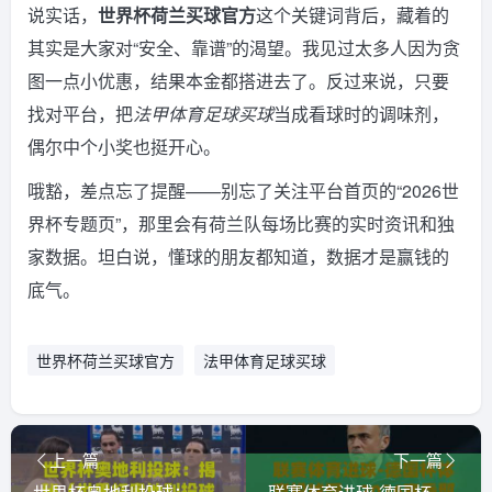
说实话，
世界杯荷兰买球官方
这个关键词背后，藏着的
其实是大家对“安全、靠谱”的渴望。我见过太多人因为贪
图一点小优惠，结果本金都搭进去了。反过来说，只要
找对平台，把
法甲体育足球买球
当成看球时的调味剂，
偶尔中个小奖也挺开心。
哦豁，差点忘了提醒——别忘了关注平台首页的“2026世
界杯专题页”，那里会有荷兰队每场比赛的实时资讯和独
家数据。坦白说，懂球的朋友都知道，数据才是赢钱的
底气。
世界杯荷兰买球官方
法甲体育足球买球
上一篇
下一篇