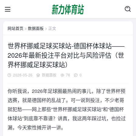
网站首页
>
数据面板
> 正文
世界杯挪威足球买球站-德国杯体球站——
2026年最新投注平台对比与风险评估（世
界杯挪威足球买球站）
2026-05-26
数据面板
76
0
你听我说，2026年足球圈最热闹的事儿，除了世界杯预
选赛，就是德国杯的乱战了。可一说到投注，不少老哥
就犯愁——网上那些“世界杯挪威足球买球站”和“德国杯
体球站”到底靠不靠谱？讲真，我这两年踩过坑，也捡过
漏，今天索性摊开讲一讲。