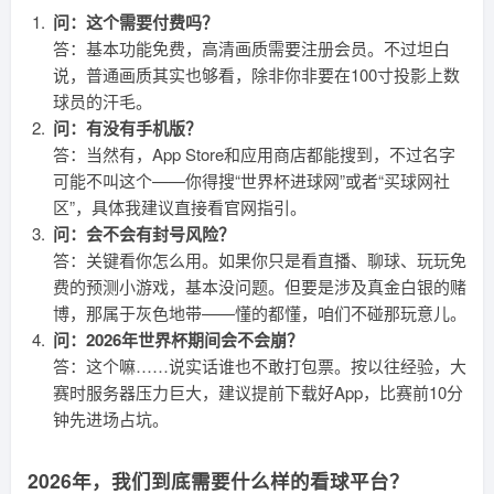
问：这个需要付费吗？
答：基本功能免费，高清画质需要注册会员。不过坦白
说，普通画质其实也够看，除非你非要在100寸投影上数
球员的汗毛。
问：有没有手机版？
答：当然有，App Store和应用商店都能搜到，不过名字
可能不叫这个——你得搜“世界杯进球网”或者“买球网社
区”，具体我建议直接看官网指引。
问：会不会有封号风险？
答：关键看你怎么用。如果你只是看直播、聊球、玩玩免
费的预测小游戏，基本没问题。但要是涉及真金白银的赌
博，那属于灰色地带——懂的都懂，咱们不碰那玩意儿。
问：2026年世界杯期间会不会崩？
答：这个嘛……说实话谁也不敢打包票。按以往经验，大
赛时服务器压力巨大，建议提前下载好App，比赛前10分
钟先进场占坑。
2026年，我们到底需要什么样的看球平台？