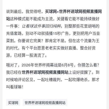
说到最后，我觉得吧，
买球网×世界杯进球网视频直播网
站
这种模式能不能成为主流，关键看它能不能持续做好
一件事：
让看球这件事回归纯粹
。别整那些花里胡哨的
充值套路，别动不动就插播15秒广告，更别把用户当韭
菜割。你要说它完美？那肯定不是。但在这个流量为王
的时代，有个平台愿意老老实实做好直播、整合好资
源，已经算一股清流了。
哦对了，2026年世界杯揭幕战是6月8号，你猜怎么着？
我已经在
世界杯进球网视频直播网站
上设好提醒了。到
时候咱评论区见，一起吐槽裁判，一起吹爆绝杀，那才
叫看球嘛！
买球网
世界杯进球网视频直播网站