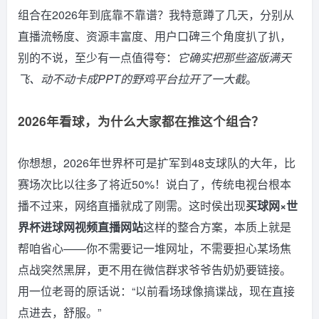
组合在2026年到底靠不靠谱？我特意蹲了几天，分别从
直播流畅度、资源丰富度、用户口碑三个角度扒了扒，
别的不说，至少有一点值得夸：
它确实把那些盗版满天
飞、动不动卡成PPT的野鸡平台拉开了一大截
。
2026年看球，为什么大家都在推这个组合？
你想想，2026年世界杯可是扩军到48支球队的大年，比
赛场次比以往多了将近50%！说白了，传统电视台根本
播不过来，网络直播就成了刚需。这时侯出现
买球网×世
界杯进球网视频直播网站
这样的整合方案，本质上就是
帮咱省心——你不需要记一堆网址，不需要担心某场焦
点战突然黑屏，更不用在微信群求爷爷告奶奶要链接。
用一位老哥的原话说：“以前看场球像搞谍战，现在直接
点进去，舒服。”