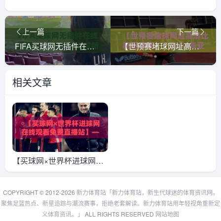
上一篇
下一篇
FIFA买球网无插件在线直播网，2026年看球新选择！(FIFA买球网无插件在线直播网)
【世预赛堵球网址高清比赛直播网】！2026年亚洲区预选赛观赛指南，这些平台让你告别迷路
相关文章
【买球网×世界杯进球网在
线观看免费直播站】——20
26年足球迷的观赛宝典，高
COPYRIGHT © 2012-2026
新力体育站「新力体育站，新生代球迷的体育资讯网。
聚焦足篮热点、新星追踪与潮流赛事，拒绝老套解读。新力体育站用年轻视角重新定
清零延迟全攻略
义体育资讯。」
ALL RIGHTS RESERVED
网站地图