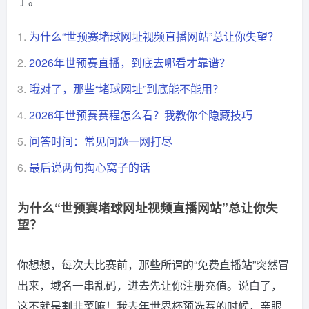
了。
1.
为什么“世预赛堵球网址视频直播网站”总让你失望？
2.
2026年世预赛直播，到底去哪看才靠谱？
3.
哦对了，那些“堵球网址”到底能不能用？
4.
2026年世预赛赛程怎么看？我教你个隐藏技巧
5.
问答时间：常见问题一网打尽
6.
最后说两句掏心窝子的话
为什么“世预赛堵球网址视频直播网站”总让你失
望？
你想想，每次大比赛前，那些所谓的“免费直播站”突然冒
出来，域名一串乱码，进去先让你注册充值。说白了，
这不就是割韭菜嘛！我去年世界杯预选赛的时候，亲眼