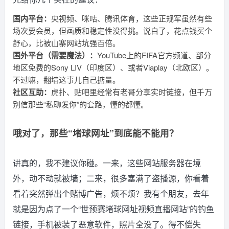
国内平台：
央视频、咪咕、腾讯体育，这些正规军虽然有些
场次要会员，但画质和稳定性没得挑。说白了，花点钱买个
舒心，比被山寨网站坑强百倍。
国外平台（需要魔法）：
YouTube上的FIFA官方频道、部分
地区免费的Sony LIV（印度区）、或者Viaplay（北欧区）。
不过嘛，翻墙这事儿自己掂量。
社区互助：
虎扑、贴吧里经常有老哥分享实时链接，但千万
别信那些“私聊发你”的套路，懂的都懂。
哦对了，那些“堵球网址”到底能不能用？
讲真的，我不建议你碰。一来，这些网站服务器在境
外，动不动就被墙；二来，很多塞满了盗播源，你看着
看着突然弹出个赌博广告，烦不烦？我有个朋友，去年
就是因为点了一个“世预赛堵球网址视频直播网站”的钓鱼
链接，手机被装了恶意软件，照片全没了。得不偿失