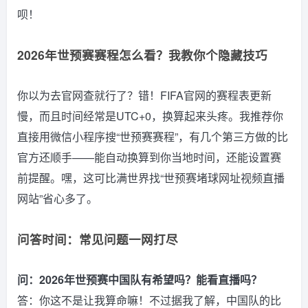
呗！
2026年世预赛赛程怎么看？我教你个隐藏技巧
你以为去官网查就行了？错！FIFA官网的赛程表更新
慢，而且时间经常是UTC+0，换算起来头疼。我推荐你
直接用微信小程序搜“世预赛赛程”，有几个第三方做的比
官方还顺手——能自动换算到你当地时间，还能设置赛
前提醒。嘿，这可比满世界找“世预赛堵球网址视频直播
网站”省心多了。
问答时间：常见问题一网打尽
问：2026年世预赛中国队有希望吗？能看直播吗？
答：你这不是让我算命嘛！不过据我了解，中国队的比