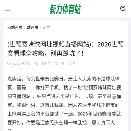
网站首页
>
球迷角
> 正文
(世预赛堵球网址视频直播网站)：2026世预
赛看球全攻略，别再踩坑了！
2026-07-05
球迷角
48
0
说实话，每到世预赛比赛日，最让人头疼的不是球队输
赢，而是——你打开手机，搜了一堆“世预赛堵球网址视
频直播网站”，结果点进去全是广告、卡顿、甚至恶意弹
窗。我跟你讲，这事儿我熟，因为这两年我几乎把市面
上能叫得上名的平台都试了一遍。2026年世预赛眼看就
要开打，你要是还像无头苍蝇一样乱找，那可真亏大