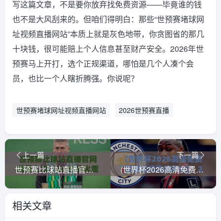
写这篇文章，不是要你放弃找免费资源——毕竟谁的钱
也不是大风刮来的。但咱们得明白：那些“世预赛堵球网
址视频直播网站”本质上就是灰色地带，你贪图省的那几
十块钱，很可能赔上个人信息甚至财产安全。2026年世
预赛马上开打，选个正规渠道，哪怕是几个人凑个会
员，也比一个人瞎折腾强。你说呢？
世预赛堵球网址视频直播网站
2026世预赛直播
上一篇
下一篇
世预赛比球站直播官网观看入口：2026战火重燃，【世预赛比球站直播官网观看入口】教你三招锁定高清信号
(世界杯2026高清免费直播视频直播网站)！2026年观赛指南来了
相关文章