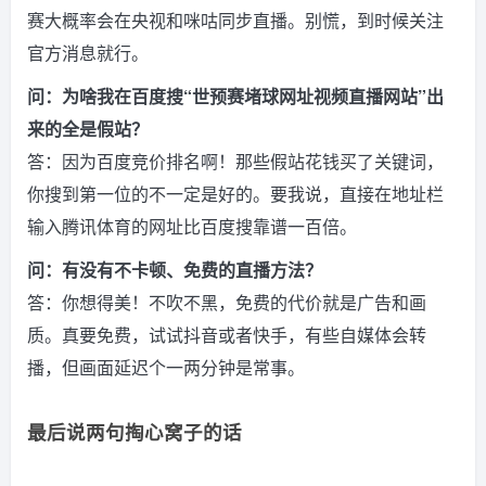
赛大概率会在央视和咪咕同步直播。别慌，到时候关注
官方消息就行。
问：为啥我在百度搜“世预赛堵球网址视频直播网站”出
来的全是假站？
答：因为百度竞价排名啊！那些假站花钱买了关键词，
你搜到第一位的不一定是好的。要我说，直接在地址栏
输入腾讯体育的网址比百度搜靠谱一百倍。
问：有没有不卡顿、免费的直播方法？
答：你想得美！不吹不黑，免费的代价就是广告和画
质。真要免费，试试抖音或者快手，有些自媒体会转
播，但画面延迟个一两分钟是常事。
最后说两句掏心窝子的话