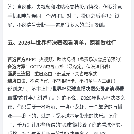
答：当然能。央视频和咪咕都支持投屏协议，但要注意
手机和电视连同一个Wi-Fi。对了，投屏之后手机别锁
屏，不然信号会断——这是很多人的血泪教训。
五、2026年世界杯决赛观看清单，照着做就行
首选官方APP
：央视频、咪咕视频（免费场次需提前预约）
备选方案
：CCTV-5电视直播（最稳定，但没法回看）
画质三连招
：重启路由→选蓝光→关省电模式
避坑口诀
：不点弹窗、不输银行卡、不扫陌生人二维码
说到这儿，基本上把“
世界杯买球直播决赛免费高清观看
直播
”这件事儿讲透了。别的不说，2026年世界杯决赛之
夜，你只需要一杯啤酒、一盘小龙虾、一个靠谱的直播
源——剩下的，就是享受足球本身带来的快乐。记住
了，千万别让那些所谓的“买球”链接毁了你的看球体验。
哦豁，写到这里我都开始期待决赛夜了，你呢？