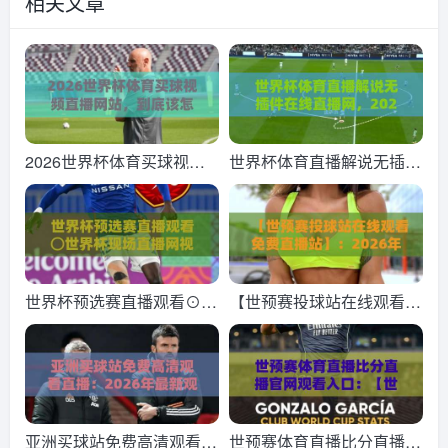
相关文章
2026世界杯体育买球视频
世界杯体育直播解说无插件
直播网站，到底该怎么挑？
在线直播网，2026观赛新
(2026世界杯体育买球视频
姿势！
直播网站)
世界杯预选赛直播观看⊙世
【世预赛投球站在线观看免
界杯现场直播网视频直播网
费直播站】：2026年最全
站！2026年最全观赛指南
观赛指南
（世界杯预选赛直播观看）
亚洲买球站免费高清观看直
世预赛体育直播比分直播官