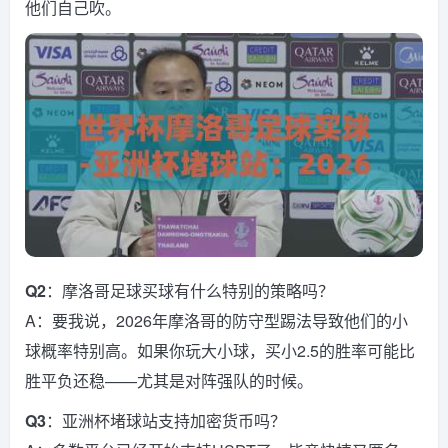
他们自己吹。
Q2
：摩洛哥足球买球有什么特别的策略吗？
A：要我说，2026年摩洛哥的防守型踢法导致他们的小
球概率特别高。如果你玩大小球，买小2.5的胜率可能比
胜平负还稳——尤其是对阵强队的时候。
Q3
：亚洲杯堵球站支持加密货币吗？