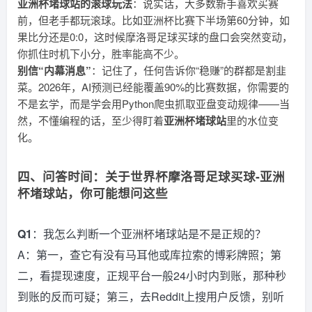
亚洲杯堵球站的滚球玩法
：说实话，大多数新手喜欢买赛
前，但老手都玩滚球。比如亚洲杯比赛下半场第60分钟，如
果比分还是0:0，这时候摩洛哥足球买球的盘口会突然变动，
你抓住时机下小分，胜率能高不少。
别信“内幕消息”
：记住了，任何告诉你“稳赚”的群都是割韭
菜。2026年，AI预测已经能覆盖90%的比赛数据，你需要的
不是玄学，而是学会用Python爬虫抓取亚盘变动规律——当
然，不懂编程的话，至少得盯着
亚洲杯堵球站
里的水位变
化。
四、问答时间：关于世界杯摩洛哥足球买球-亚洲
杯堵球站，你可能想问这些
Q1
：我怎么判断一个亚洲杯堵球站是不是正规的？
A：第一，查它有没有马耳他或库拉索的博彩牌照；第
二，看提现速度，正规平台一般24小时内到账，那种秒
到账的反而可疑；第三，去Reddit上搜用户反馈，别听