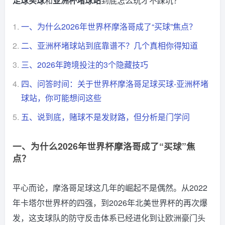
足球买球
和
亚洲杯堵球站
到底怎么玩才不踩坑？
1.
一、为什么2026年世界杯摩洛哥成了“买球”焦点？
2.
二、亚洲杯堵球站到底靠谱不？几个真相你得知道
3.
三、2026年跨境投注的3个隐藏技巧
4.
四、问答时间：关于世界杯摩洛哥足球买球-亚洲杯堵
球站，你可能想问这些
5.
五、说到底，赌球不是发财路，但分析是门学问
一、为什么2026年世界杯摩洛哥成了“买球”焦
点？
平心而论，摩洛哥足球这几年的崛起不是偶然。从2022
年卡塔尔世界杯的四强，到2026年北美世界杯的再次爆
发，这支球队的防守反击体系已经进化到让欧洲豪门头