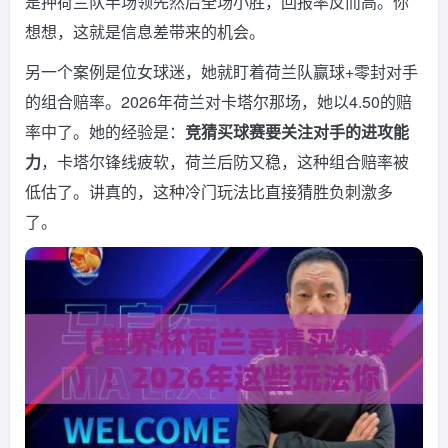
是押荷兰队半场领先然后全场小胜，回报率反而高。你
想想，这就是信息差带来的机会。
另一个案例是位女球迷，她就盯着荷兰队赢球+零封对手
的组合赔率。2026年荷兰对卡塔尔那场，她以4.50的赔
率中了。她的经验是：
竞猜买球赛要关注对手的进攻能
力
，卡塔尔锋线疲软，荷兰后防又稳，这种组合赔率被
低估了。讲真的，这种冷门玩法比直接猜胜负刺激多
了。