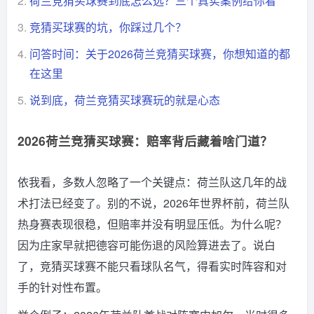
2.
荷兰竞猜买球赛到底怎么选？三个真实案例给你看
3.
竞猜买球赛的坑，你踩过几个？
4.
问答时间：关于2026荷兰竞猜买球赛，你想知道的都
在这里
5.
说到底，荷兰竞猜买球赛玩的就是心态
2026荷兰竞猜买球赛：赔率背后藏着啥门道？
依我看，多数人忽略了一个关键点：荷兰队这几年的战
术打法已经变了。别的不说，2026年世界杯前，荷兰队
热身赛表现很稳，但赔率并没有明显压低。为什么呢？
因为庄家早就把德容可能伤退的风险算进去了。说白
了，竞猜买球赛不能只看球队名气，得看实时阵容和对
手的针对性布置。