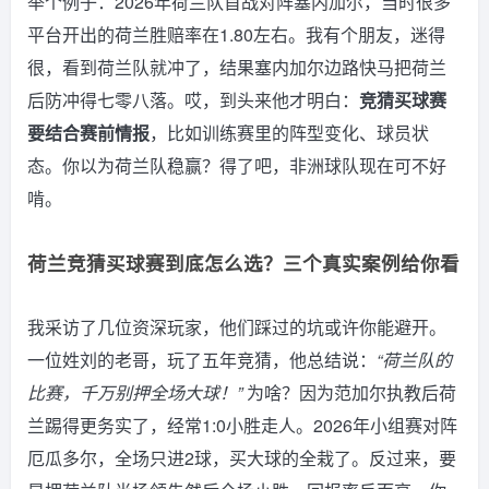
举个例子：2026年荷兰队首战对阵塞内加尔，当时很多
平台开出的荷兰胜赔率在1.80左右。我有个朋友，迷得
很，看到荷兰队就冲了，结果塞内加尔边路快马把荷兰
后防冲得七零八落。哎，到头来他才明白：
竞猜买球赛
要结合赛前情报
，比如训练赛里的阵型变化、球员状
态。你以为荷兰队稳赢？得了吧，非洲球队现在可不好
啃。
荷兰竞猜买球赛到底怎么选？三个真实案例给你看
我采访了几位资深玩家，他们踩过的坑或许你能避开。
一位姓刘的老哥，玩了五年竞猜，他总结说：
“荷兰队的
比赛，千万别押全场大球！”
为啥？因为范加尔执教后荷
兰踢得更务实了，经常1:0小胜走人。2026年小组赛对阵
厄瓜多尔，全场只进2球，买大球的全栽了。反过来，要