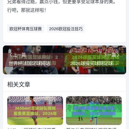
兄弟看得过瘾，赢点小钱，但更要享受足球本身的美。
行吧，那就这样啦！
欧冠杯体育压球赛
2026欧冠投注技巧
上一篇
下一篇
世界杯法国足球网站：2026年最全观赛攻略与数据平台测评
2026球探买球网足球体育：2026年使用球探买球网看足球体育，你必须知道的三个真相
相关文章