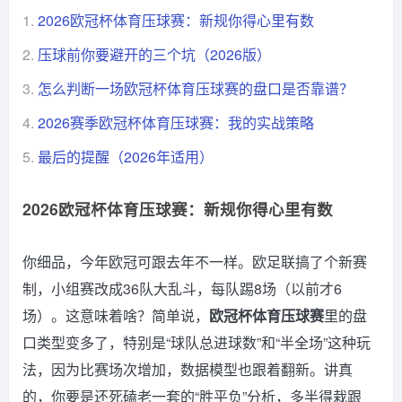
1.
2026欧冠杯体育压球赛：新规你得心里有数
2.
压球前你要避开的三个坑（2026版）
3.
怎么判断一场欧冠杯体育压球赛的盘口是否靠谱？
4.
2026赛季欧冠杯体育压球赛：我的实战策略
5.
最后的提醒（2026年适用）
2026欧冠杯体育压球赛：新规你得心里有数
你细品，今年欧冠可跟去年不一样。欧足联搞了个新赛
制，小组赛改成36队大乱斗，每队踢8场（以前才6
场）。这意味着啥？简单说，
欧冠杯体育压球赛
里的盘
口类型变多了，特别是“球队总进球数”和“半全场”这种玩
法，因为比赛场次增加，数据模型也跟着翻新。讲真
的，你要是还死磕老一套的“胜平负”分析，多半得栽跟