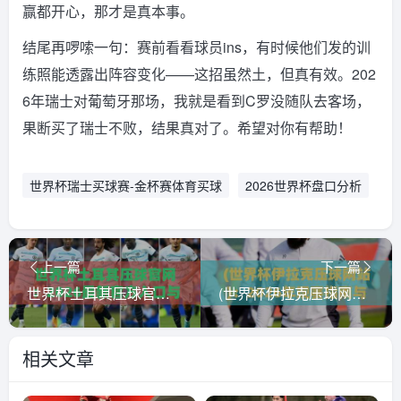
赢都开心，那才是真本事。
结尾再啰嗦一句：赛前看看球员ins，有时候他们发的训
练照能透露出阵容变化——这招虽然土，但真有效。202
6年瑞士对葡萄牙那场，我就是看到C罗没随队去客场，
果断买了瑞士不败，结果真对了。希望对你有帮助！
世界杯瑞士买球赛-金杯赛体育买球
2026世界杯盘口分析
上一篇
下一篇
世界杯土耳其压球官网：2026最新官方入口与使用评测
(世界杯伊拉克压球网站)：2026年观赛指南与正规渠道解析
相关文章