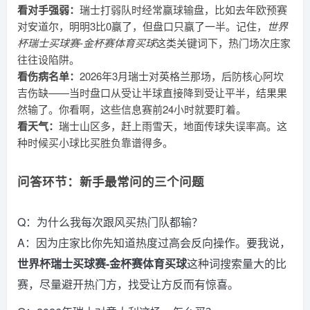
看对手强弱：
瑞士打弱队时经常赢球输盘，比如去年欧预赛
对安道尔，明明3比0赢了，但盘口只赢了一半。记住，
世界
杯瑞士买球赛-金杯赛体育买球
这类关键词下，热门场次庄家
往往设陷阱。
看伤病名单：
2026年3月瑞士对英格兰那场，后防核心阿坎
吉伤缺——当时盘口从受让半球直接降到受让平半，结果果
然输了。你看啊，这些信息赛前24小时就要盯着。
看天气：
瑞士山区多，赶上雨雪天，地面传球失误率高。这
种时候买小球比买胜负靠谱得多。
问答环节：新手最常问的三个问题
Q：为什么我每次跟风买热门队都输？
A：因为庄家比你先知道热度过高会反向操作。要我说，
世界杯瑞士买球赛-金杯赛体育买球
这种词搜索量大的比
赛，尽量避开热门方，找受让方反而有惊喜。