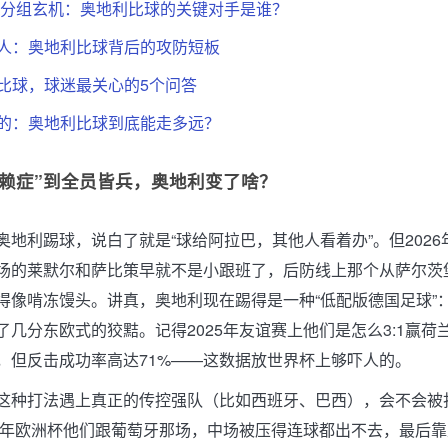
界杯分组玄机：奥地利比球的关键对手是谁？
人：奥地利比球背后的攻防短板
比球，球迷最关心的5个问答
的：奥地利比球到底能走多远？
依赖症”到全员皆兵，奥地利变了啥？
奥地利踢球，说白了就是“球给阿拉巴，其他人看着办”。但2026
场的莱默尔和萨比策早就不是小跟班了，后防线上那个从萨尔茨
得像啃冻馒头。讲真，奥地利现在踢得是一种“低配版德国足球”
了几分东欧式的狡黠。记得2025年友谊赛上他们是怎么3:1赢荷
%，但反击成功率高达71%——这数据放世界杯上够吓人的。
这种打法遇上真正的传控强队（比如西班牙、巴西），会不会被
24年欧洲杯他们跟葡萄牙那场，中场被压得连球都出不去，最后