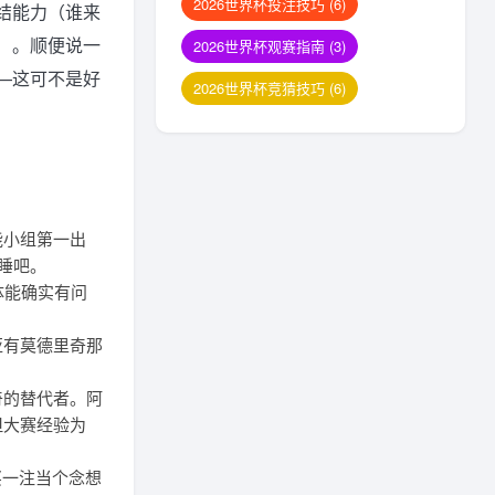
2026世界杯投注技巧
(6)
结能力（谁来
）。顺便说一
2026世界杯观赛指南
(3)
—这可不是好
2026世界杯竞猜技巧
(6)
能小组第一出
洗睡吧。
体能确实有问
亚有莫德里奇那
奇的替代者。阿
但大赛经验为
买一注当个念想