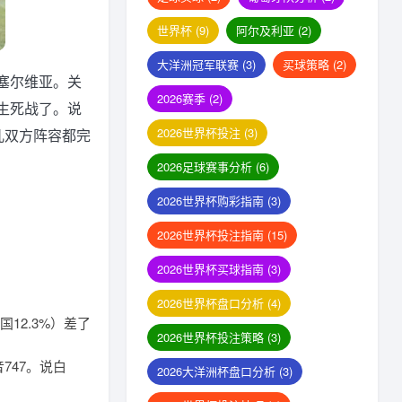
世界杯
(9)
阿尔及利亚
(2)
大洋洲冠军联赛
(3)
买球策略
(2)
塞尔维亚。关
2026赛季
(2)
生死战了。说
2026世界杯投注
(3)
儿双方阵容都完
2026足球赛事分析
(6)
2026世界杯购彩指南
(3)
2026世界杯投注指南
(15)
2026世界杯买球指南
(3)
2026世界杯盘口分析
(4)
12.3%）差了
2026世界杯投注策略
(3)
747。说白
2026大洋洲杯盘口分析
(3)