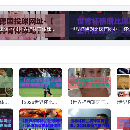
世界杯德国投球网址-【世界杯体育体球站】2026最新观赛与投注指南
杯体育
【2026世界杯比球
【世界杯西班牙压球
(世界
直播
站免费高清观看直
站-2026世界杯足球
官网)
赛与竞
播】！这份观赛指南
买球网】！西班牙队
攻略
请收好
小组赛压球攻略与最
一站