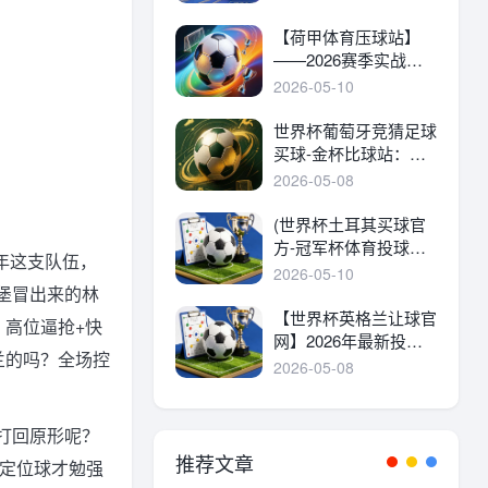
解析与实战策略
【荷甲体育压球站】
——2026赛季实战测
评与玩法全解析
2026-05-10
世界杯葡萄牙竞猜足球
买球-金杯比球站：
2026年葡萄牙队夺冠
2026-05-08
前景深度解析
(世界杯土耳其买球官
方-冠军杯体育投球
年这支队伍，
网)：2026年新手必知
2026-05-10
堡冒出来的林
的三个投球策略
【世界杯英格兰让球官
：高位逼抢+快
网】2026年最新投注
兰的吗？全场控
指南与避坑策略
2026-05-08
打回原形呢？
推荐文章
靠定位球才勉强