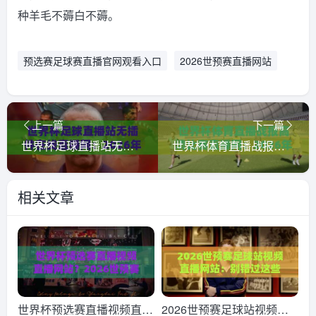
种羊毛不薅白不薅。
预选赛足球赛直播官网观看入口
2026世预赛直播网站
上一篇
下一篇
世界杯足球直播站无插件在线直播网：2026年球迷必备的六大观赛神器
世界杯体育直播战报高清比赛直播网：2026年看球神器，这些功能你试过吗？
相关文章
世界杯预选赛直播视频直播
2026世预赛足球站视频直