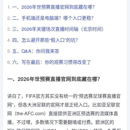
1.
一、2026年世预赛直播官网到底藏在哪？
2.
二、手机端还是电脑端？哪个入口更稳？
3.
三、2026年关键场次直播时间轴（北京时间）
4.
四、怎么避开那些“假入口”的坑？
5.
五、Q&A：你问我来答
6.
六、写在最后：你的观赛习惯得改变了
一、2026年世预赛直播官网到底藏在哪？
讲白了，FIFA官方其实没有统一的“预选赛足球赛直播官
网”，但各大洲足联的官网才是正经入口。比如亚足联官
网（the-AFC.com）直接提供亚洲区预选赛的流媒体直
播，不过嘿，多数情况下需要翻墙或付费。欧洲区的