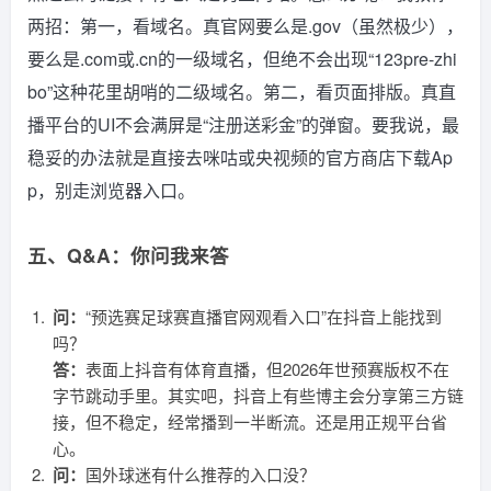
两招：第一，看域名。真官网要么是.gov（虽然极少），
要么是.com或.cn的一级域名，但绝不会出现“123pre-zhi
bo”这种花里胡哨的二级域名。第二，看页面排版。真直
播平台的UI不会满屏是“注册送彩金”的弹窗。要我说，最
稳妥的办法就是直接去咪咕或央视频的官方商店下载Ap
p，别走浏览器入口。
五、Q&A：你问我来答
问：
“预选赛足球赛直播官网观看入口”在抖音上能找到
吗？
答：
表面上抖音有体育直播，但2026年世预赛版权不在
字节跳动手里。其实吧，抖音上有些博主会分享第三方链
接，但不稳定，经常播到一半断流。还是用正规平台省
心。
问：
国外球迷有什么推荐的入口没？