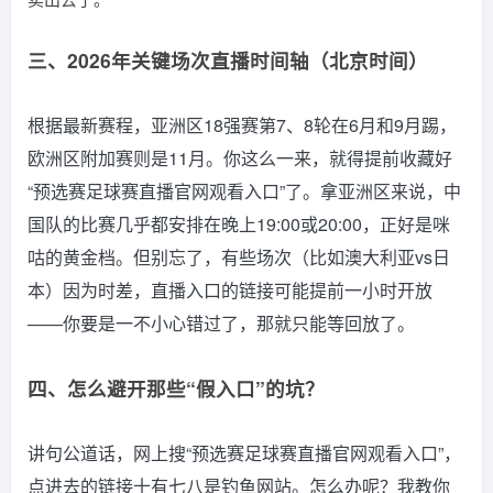
三、2026年关键场次直播时间轴（北京时间）
根据最新赛程，亚洲区18强赛第7、8轮在6月和9月踢，
欧洲区附加赛则是11月。你这么一来，就得提前收藏好
“预选赛足球赛直播官网观看入口”了。拿亚洲区来说，中
国队的比赛几乎都安排在晚上19:00或20:00，正好是咪
咕的黄金档。但别忘了，有些场次（比如澳大利亚vs日
本）因为时差，直播入口的链接可能提前一小时开放
——你要是一不小心错过了，那就只能等回放了。
四、怎么避开那些“假入口”的坑？
讲句公道话，网上搜“预选赛足球赛直播官网观看入口”，
点进去的链接十有七八是钓鱼网站。怎么办呢？我教你