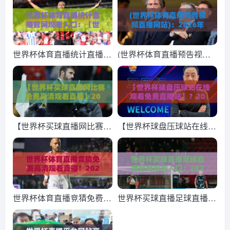
世界杯体育直播统计直播官
(世界杯体育直播预告视频
网观看入口：【世界杯体育
直播网站)：2026年看球必
直播统计直播官网观看入
备！这6个视频直播网站让
口】2026年观赛全攻略
你不错过每一场精彩，附赛
程预告与观看技巧
【世界杯买球直播网比赛免
【世界杯球盘压球站在线观
费高清观看直播】2026年
看免费直播站】？2026年
球迷必看的高清观赛全攻略
最新观赛指南来了！
世界杯体育直播竞猜免费高
世界杯买球直播足球直播官
清观看直播！2026年观赛
网观看入口：2026年球迷
全攻略，这样看球才过瘾
必备的观赛攻略