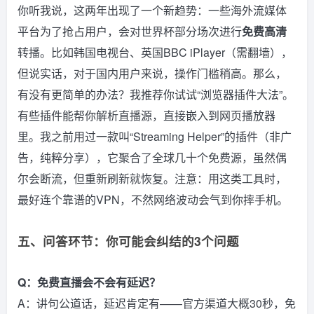
你听我说，这两年出现了一个新趋势：一些海外流媒体
平台为了抢占用户，会对世界杯部分场次进行
免费高清
转播。比如韩国电视台、英国BBC iPlayer（需翻墙），
但说实话，对于国内用户来说，操作门槛稍高。那么，
有没有更简单的办法？我推荐你试试“浏览器插件大法”。
有些插件能帮你解析直播源，直接嵌入到网页播放器
里。我之前用过一款叫“Streaming Helper”的插件（非广
告，纯粹分享），它聚合了全球几十个免费源，虽然偶
尔会断流，但重新刷新就恢复。注意：用这类工具时，
最好连个靠谱的VPN，不然网络波动会气到你摔手机。
五、问答环节：你可能会纠结的3个问题
Q：免费直播会不会有延迟？
A：讲句公道话，延迟肯定有——官方渠道大概30秒，免