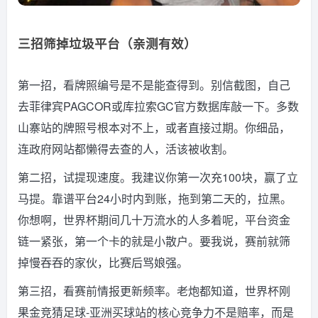
三招筛掉垃圾平台（亲测有效）
第一招，看牌照编号是不是能查得到。别信截图，自己
去菲律宾PAGCOR或库拉索GC官方数据库敲一下。多数
山寨站的牌照号根本对不上，或者直接过期。你细品，
连政府网站都懒得去查的人，活该被收割。
第二招，试提现速度。我建议你第一次充100块，赢了立
马提。靠谱平台24小时内到账，拖到第二天的，拉黑。
你想啊，世界杯期间几十万流水的人多着呢，平台资金
链一紧张，第一个卡的就是小散户。要我说，赛前就筛
掉慢吞吞的家伙，比赛后骂娘强。
第三招，看赛前情报更新频率。老炮都知道，世界杯刚
果金竞猜足球-亚洲买球站的核心竞争力不是赔率，而是