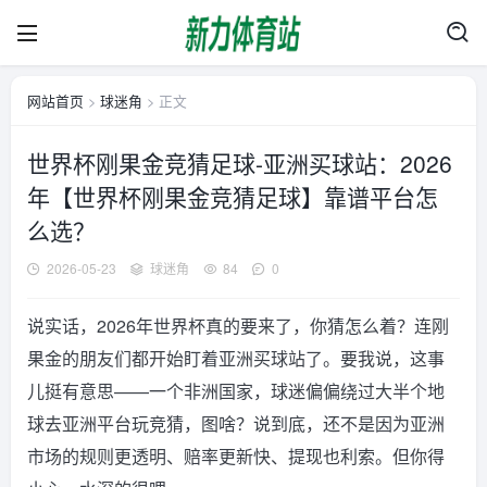
网站首页
>
球迷角
> 正文
世界杯刚果金竞猜足球-亚洲买球站：2026
年【世界杯刚果金竞猜足球】靠谱平台怎
么选？
2026-05-23
球迷角
84
0
说实话，2026年世界杯真的要来了，你猜怎么着？连刚
果金的朋友们都开始盯着亚洲买球站了。要我说，这事
儿挺有意思——一个非洲国家，球迷偏偏绕过大半个地
球去亚洲平台玩竞猜，图啥？说到底，还不是因为亚洲
市场的规则更透明、赔率更新快、提现也利索。但你得