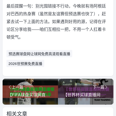
最后提醒一句：别光囤链接不行动，今晚就有场阿根廷
对巴西的热身赛（虽然是友谊赛但预选赛也快了），赶
紧去试一下上面的方法。如果遇到好用的源，记得在评
论区分享给我——咱们互相拉一把，不用一个人扛着卡
顿受气。
预选赛球盘网让球网免费高清观看直播
2026世预赛免费直播
上一篇
下一篇
【FIFA球盘买球网直播官网观看入口】: 2026年最新观赛与投注指南，老司机带路不迷路
【世界杯买球直播网决赛高清比赛直播网】——2026年观赛指南与避坑建议
相关文章