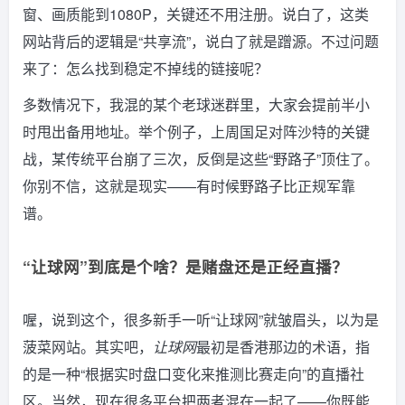
窗、画质能到1080P，关键还不用注册。说白了，这类
网站背后的逻辑是“共享流”，说白了就是蹭源。不过问题
来了：怎么找到稳定不掉线的链接呢？
多数情况下，我混的某个老球迷群里，大家会提前半小
时甩出备用地址。举个例子，上周国足对阵沙特的关键
战，某传统平台崩了三次，反倒是这些“野路子”顶住了。
你别不信，这就是现实——有时候野路子比正规军靠
谱。
“让球网”到底是个啥？是赌盘还是正经直播？
喔，说到这个，很多新手一听“让球网”就皱眉头，以为是
菠菜网站。其实吧，
让球网
最初是香港那边的术语，指
的是一种“根据实时盘口变化来推测比赛走向”的直播社
区。当然，现在很多平台把两者混在一起了——你既能