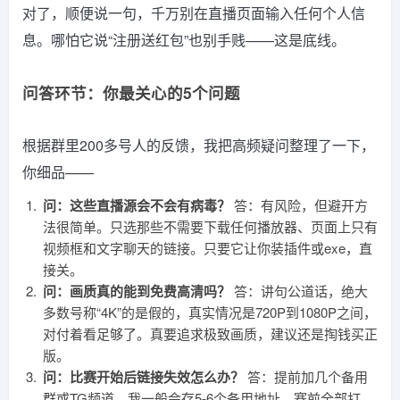
对了，顺便说一句，千万别在直播页面输入任何个人信
息。哪怕它说“注册送红包”也别手贱——这是底线。
问答环节：你最关心的5个问题
根据群里200多号人的反馈，我把高频疑问整理了一下，
你细品——
问：这些直播源会不会有病毒？
答：有风险，但避开方
法很简单。只选那些不需要下载任何播放器、页面上只有
视频框和文字聊天的链接。只要它让你装插件或exe，直
接关。
问：画质真的能到免费高清吗？
答：讲句公道话，绝大
多数号称“4K”的是假的，真实情况是720P到1080P之间，
对付着看足够了。真要追求极致画质，建议还是掏钱买正
版。
问：比赛开始后链接失效怎么办？
答：提前加几个备用
群或TG频道。我一般会存5-6个备用地址，赛前全部打