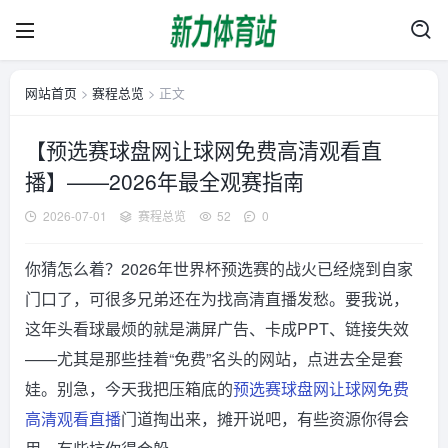
网站首页
>
赛程总览
> 正文
【预选赛球盘网让球网免费高清观看直
播】——2026年最全观赛指南
2026-07-01
赛程总览
52
0
你猜怎么着？2026年世界杯预选赛的战火已经烧到自家
门口了，可很多兄弟还在为找高清直播发愁。要我说，
这年头看球最烦的就是满屏广告、卡成PPT、链接失效
——尤其是那些挂着“免费”名头的网站，点进去全是套
娃。别急，今天我把压箱底的
预选赛球盘网让球网免费
高清观看直播
门道掏出来，摊开说吧，有些资源你得会