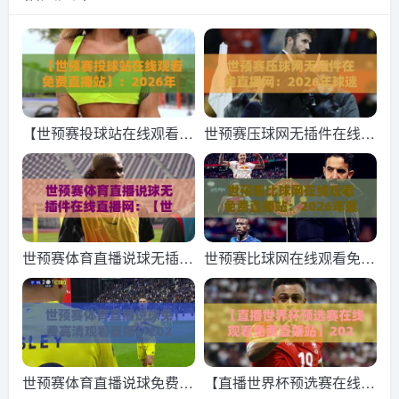
【世预赛投球站在线观看免
世预赛压球网无插件在线直
费直播站】：2026年最全
播网：2026年球迷必备的
观赛指南
观赛神器
世预赛体育直播说球无插件
世预赛比球网在线观看免费
在线直播网：【世预赛】20
直播站：2026年最新观赛
26年球迷必备观赛指南
指南与实用避坑攻略
世预赛体育直播说球免费高
【直播世界杯预选赛在线观