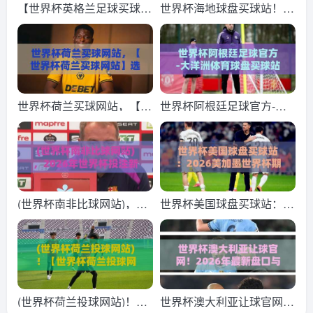
【世界杯英格兰足球买球网
世界杯海地球盘买球站！
站】：2026年球迷必知的
【世界杯海地球盘买球站】
三大安全选购法则
2026年最全避坑指南与实
战解析
世界杯荷兰买球网站，【世
世界杯阿根廷足球官方-大
界杯荷兰买球网站】选对了
洋洲体育球盘买球站：202
才能安心看球！
6年球迷必看的五大趋势与
玩法解析
(世界杯南非比球网站)，20
世界杯美国球盘买球站：20
26年世界杯投注新玩法：你
26美加墨世界杯期间如何安
准备好了吗？
全选择平台？
(世界杯荷兰投球网站)！
世界杯澳大利亚让球官网！