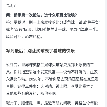
包呢？
问：新手第一次投注，选什么项目比较稳？
答：要我说，别一上来就梭哈比分或角球。试试“胜平负”
或者“双选”玩法，比如英格兰让一球，平局也算赢一半。
风险可控，心态也稳。
写到最后：别让买球毁了看球的快乐
说到底，
世界杯英格兰足球买球站
只是锦上添花的工
具。你别指望靠这个发家致富——说句不好听的，庄家
永远比你精。2026年，不管你是去现场还是蹲在家里看
直播，记得三件事：选对站、设上限、享受比赛本身。
其他那些有的没的，随他去吧。
哦对了，顺便提一嘴。最近有朋友问我，英格兰今年能