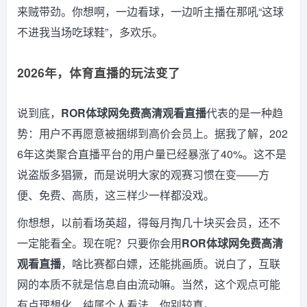
来贼带劲。你想啊，一边看球，一边听主播在那吼“这球
不进我当场吃球鞋”，多欢乐。
2026年，体育直播的玩法变了
说到底，
ROR体球网免费高清观看直播
代表的是一种趋
势：用户不再愿意被捆绑到高价会员上。据我了解，202
6年这类聚合直播平台的用户量已经暴涨了40%。这不是
说盗版多猖獗，而是说明大家的观赛习惯在变——方
便、免费、高质，这三样少一样都没戏。
你想想，以前看场英超，得每月掏几十块买会员，还不
一定能看全。现在呢？只要你会用
ROR体球网免费高清
观看直播
，啥比赛都白嫖，还能挑画质。说白了，互联
网的本质不就是信息自由流动嘛。当然，这个观点可能
有点理想化，纯属个人看法，你别较真。