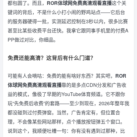
都包圆了。而且，
ROR体球网免费高清观看直播
这个关
键词的背后，不是什么小打小闹的野鸡站点——它后台
的服务器硬得一批，实测延迟控制在3秒以内，很多比赛
甚至比某些收费平台还快。我拿它跟同事手机里的付费A
PP做过对比，你细品。
免费还能高清？这背后有什么门道？
可能有人会嘀咕：免费的能有啥好东西？其实吧，
ROR
体球网免费高清观看直播
靠的是多点CDN分发和广告收
益的模式，像极了早期的YouTube体育频道。它不跟你
玩“先免费后收费”的套路——至少到现在，2026年整年我
都没碰到过付费弹窗。当然，广告肯定有，但位置合
理，不会像某些网站那样，点个播放按钮弹五个窗口。
说到这个，我顺便吐槽一句：你有没有遇到过那种，比