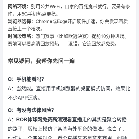
网络环境
：别用公共Wi-Fi，自家的百兆宽带就行。要是有条
件，用5G手机热点更稳。
浏览器选择
：Chrome或Edge开启硬件加速，你会发现画质
直接上一个档次。
时间段策略
：热门赛事（比如欧冠决赛）提前10分钟进场。
赛前可以看高清回放预热——没错，它连回放都免费。
常见疑问，我帮你先问一遍
Q：手机能看吗？
A：当然能。直接用手机浏览器的桌面模式访问，效果比
不少APP还爽。
Q：有没有法律风险？
A：
ROR体球网免费高清观看直播
走的其实是聚合转播
的路子，版权上模仿了某些海外平台的做法。说白了，
你作为一个普通观众，看个直播又不是拿来商用，问题