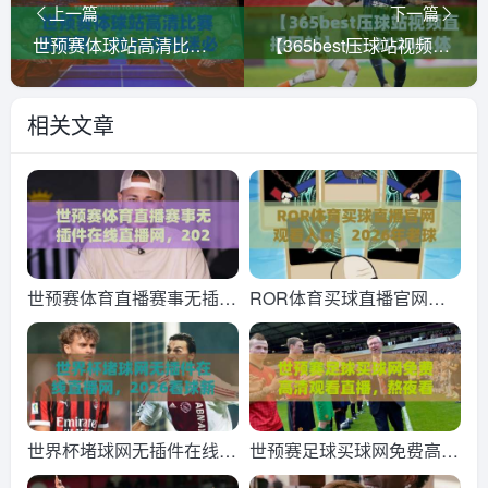
上一篇
下一篇
世预赛体球站高清比赛直播网：2026年球迷必备观赛指南
【365best压球站视频直播网站】——2026年体育迷的观赛新选择！
相关文章
世预赛体育直播赛事无插件
ROR体育买球直播官网观
在线直播网，2026终极看
看入口，2026年老球迷私
球指南来了
藏的几个实用经验
世界杯堵球网无插件在线直
世预赛足球买球网免费高清
播网，2026看球新姿势？
观看直播，熬夜看球别错过