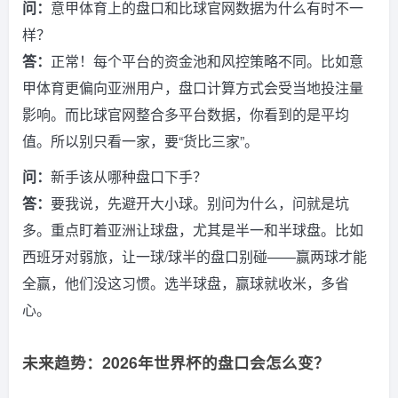
问：
意甲体育上的盘口和比球官网数据为什么有时不一
样？
答：
正常！每个平台的资金池和风控策略不同。比如意
甲体育更偏向亚洲用户，盘口计算方式会受当地投注量
影响。而比球官网整合多平台数据，你看到的是平均
值。所以别只看一家，要“货比三家”。
问：
新手该从哪种盘口下手？
答：
要我说，先避开大小球。别问为什么，问就是坑
多。重点盯着亚洲让球盘，尤其是半一和半球盘。比如
西班牙对弱旅，让一球/球半的盘口别碰——赢两球才能
全赢，他们没这习惯。选半球盘，赢球就收米，多省
心。
未来趋势：2026年世界杯的盘口会怎么变？