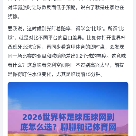
对阵弱旅时让球数反而低于预期，说白了就是庄家也在
犹豫。
要我说，这时候别光盯着赔率，得学会“比球”。所谓“比
球”，就是对比不同平台的盘口差异。比如你打开世界杯
西班牙比球官网，再同步看意甲体育的即时盘，会发现
同一场比赛的亚盘和欧赔能差出0.2个球的幅度。这意味
着什么？这意味着套利空间啊！不过别高兴太早，前提
是你得盯住水位变化，尤其是临场前15分钟。